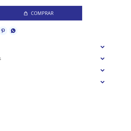
COMPRAR


s