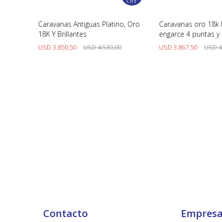
 ,
Caravanas Antiguas Platino, Oro
Caravanas oro 18k 
o
18K Y Brillantes
engarce 4 puntas y b
0
USD
3.850,50
USD
4.530,00
USD
3.867,50
USD
4
Contacto
Empres