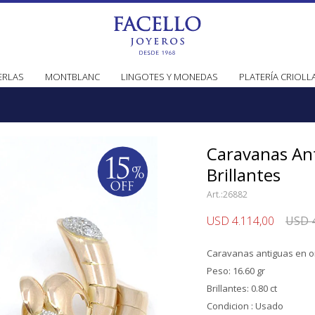
ERLAS
MONTBLANC
LINGOTES Y MONEDAS
PLATERÍA CRIOLL
Caravanas An
Brillantes
26882
USD
4.114,00
USD
Caravanas antiguas en or
Peso: 16.60 gr
Brillantes: 0.80 ct
Condicion : Usado