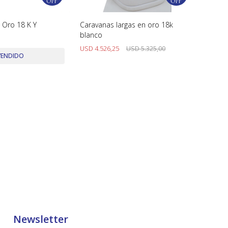
 Oro 18 K Y
Caravanas largas en oro 18k
blanco
USD
4.526,25
USD
5.325,00
VENDIDO
Newsletter