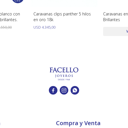
blanco con
Caravanas clips panther 5 hilos
Caravanas en
rillantes.
en oro 18k
Brillantes
.550,00
USD
4.345,00



a
Compra y Venta