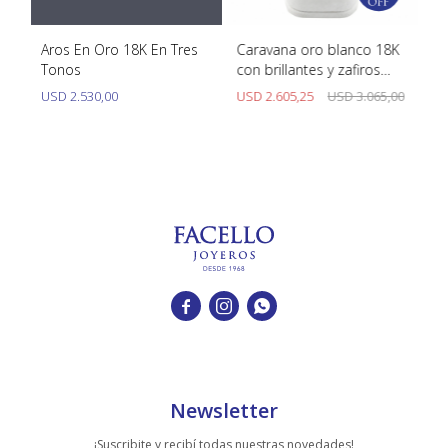
Aros En Oro 18K En Tres
Caravana oro blanco 18K
Ca
tes
Tonos
con brillantes y zafiros
Br
naturales
00
USD
2.530,00
USD
2.605,25
USD
3.065,00
U



Newsletter
¡Suscribite y recibí todas nuestras novedades!