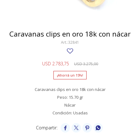
SWATCH
Llaveros
Pendientes y medallas
TISSOT
BULGARI
Marcadores de libros
Prendedores
CARTIER
Caravanas clips en oro 18k con nácar
Caravanas perlas
Pulseras
CHOPARD
32841
JAEGER-LECOULTRE
USD
2.783,75
USD
3.275,00
LONGINES
15
MOVADO
Caravanas clips en oro 18k con nácar
OMEGA
Peso: 15.70 gr
OTRAS MARCAS RELOJES
Nácar
Condición: Usadas
ROLEX




TAG HEUER