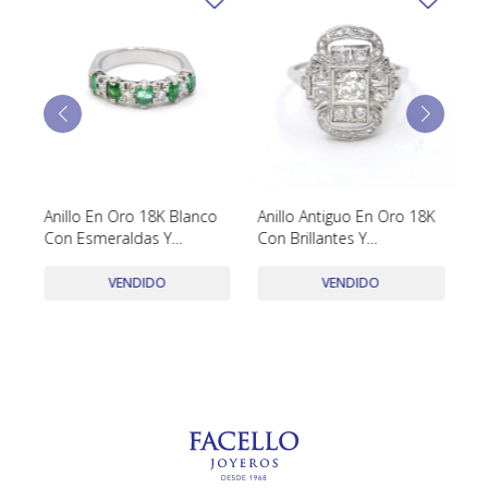
TUDOR
VACHERON & CONSTANTIN
Anillo En Oro 18K Blanco
Anillo Antiguo En Oro 18K
An
Con Esmeraldas Y
Con Brillantes Y
Co
Brillantes
Diamantes
VENDIDO
VENDIDO