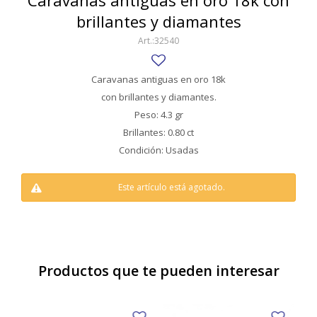
Caravanas antiguas en oro 18k con
SWATCH
brillantes y diamantes
Llaveros
Pendientes y medallas
TISSOT
BULGARI
32540
Marcadores de libros
Prendedores
CARTIER
Caravanas perlas
Pulseras
Caravanas antiguas en oro 18k
CHOPARD
con brillantes y diamantes.
Peso: 4.3 gr
JAEGER-LECOULTRE
Brillantes: 0.80 ct
Condición: Usadas
LONGINES
MOVADO
Este artículo está agotado.
OMEGA
OTRAS MARCAS RELOJES
ROLEX
Productos que te pueden interesar
TAG HEUER