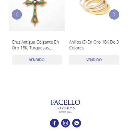
TUDOR
VACHERON & CONSTANTIN
Cruz Antigua Colgante En
Anillos (3) En Oro 18K De 3
Ro
Oro 18K, Turquesas,
Colores
Diamantes Y Perla De
Cultivo. Circa 1850-1900'S.
VENDIDO
VENDIDO
Sellos Europeos


