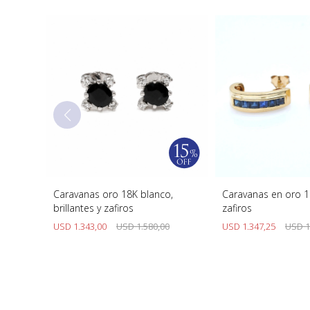
Caravanas oro 18K blanco,
Caravanas en oro 1
brillantes y zafiros
zafiros
USD
1.343,00
USD
1.580,00
USD
1.347,25
USD
1