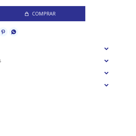
COMPRAR


s