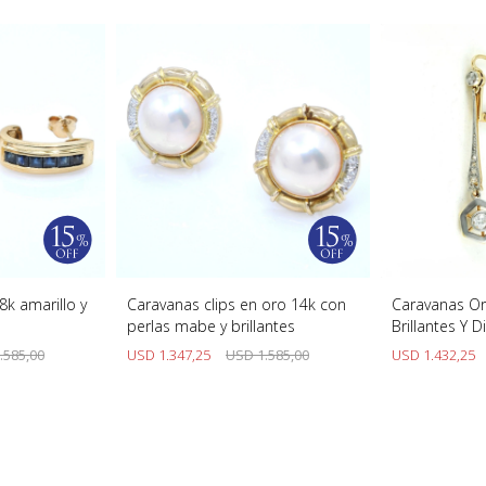
8k amarillo y
Caravanas clips en oro 14k con
Caravanas O
perlas mabe y brillantes
Brillantes Y 
.585,00
USD
1.347,25
USD
1.585,00
USD
1.432,25