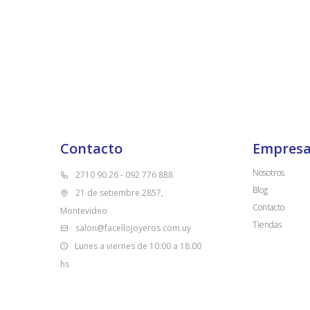
Contacto
Empres
Nosotros
2710 90 26 - 092 776 888
Blog
21 de setiembre 2857,
Contacto
Montevideo
Tiendas
salon@facellojoyeros.com.uy
Lunes a viernes de 10:00 a 18:00
hs