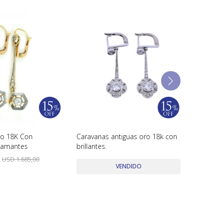
ro 18K Con
Caravanas antiguas oro 18k con
Carava
Diamantes
brillantes.
USD
1.
USD
1.685,00
VENDIDO