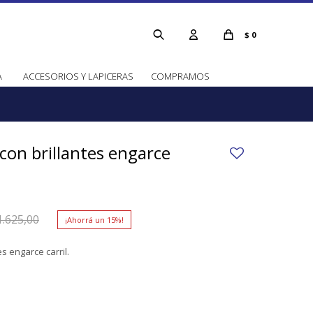
$
0
A
ACCESORIOS Y LAPICERAS
COMPRAMOS
 con brillantes engarce
1.625,00
15
es engarce carril.