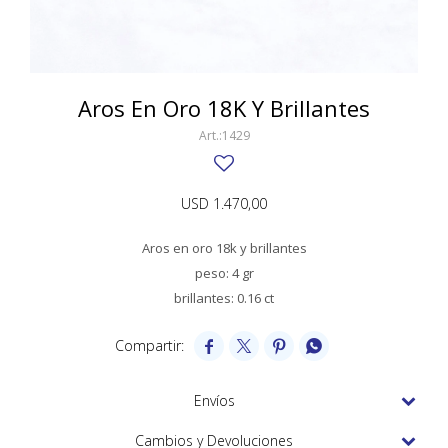
SWATCH
Llaveros
Pendientes y medallas
TISSOT
BULGARI
Marcadores de libros
Prendedores
CARTIER
Aros En Oro 18K Y Brillantes
Caravanas perlas
Pulseras
CHOPARD
1429
JAEGER-LECOULTRE
USD
1.470,00
LONGINES
Aros en oro 18k y brillantes
MOVADO
peso: 4 gr
OMEGA
brillantes: 0.16 ct
OTRAS MARCAS RELOJES




ROLEX
Envíos
TAG HEUER
Cambios y Devoluciones