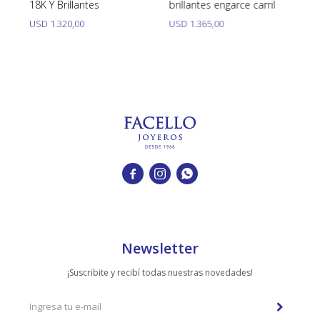
18K Y Brillantes
brillantes engarce carril
br
cu
USD
1.320,00
USD
1.365,00
U



Newsletter
¡Suscribite y recibí todas nuestras novedades!