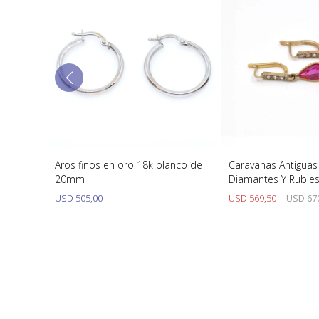
 y
Aros finos en oro 18k blanco de
Caravanas Antigua
20mm
Diamantes Y Rubies 
USD
505,00
USD
569,50
USD
67