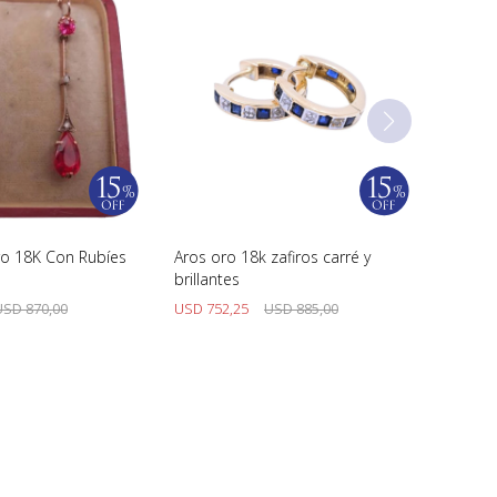
o 18K Con Rubíes
Aros oro 18k zafiros carré y
brillantes
USD
870,00
USD
752,25
USD
885,00