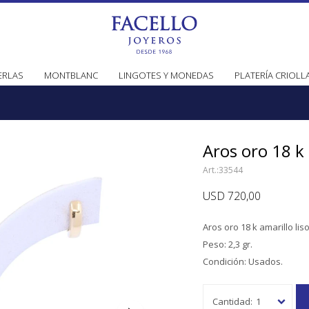
ERLAS
MONTBLANC
LINGOTES Y MONEDAS
PLATERÍA CRIOLL
Aros oro 18 k 
33544
USD
720,00
Aros oro 18 k amarillo lis
Peso: 2,3 gr.
Condición: Usados.
1