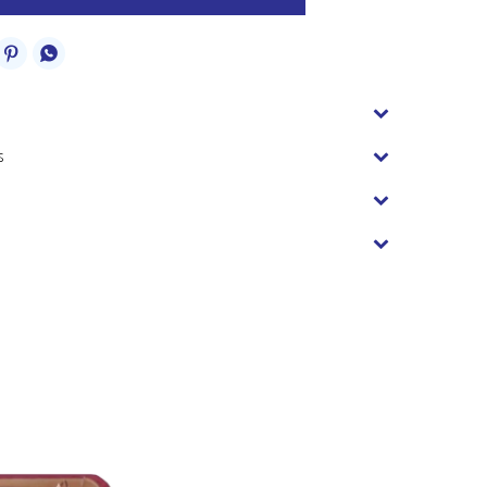


s