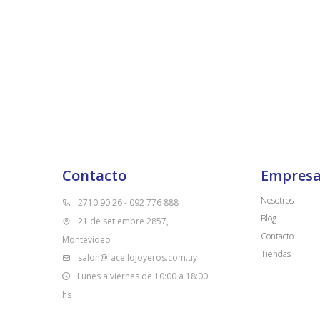
Contacto
Empres
Nosotros
2710 90 26 - 092 776 888
Blog
21 de setiembre 2857,
Contacto
Montevideo
Tiendas
salon@facellojoyeros.com.uy
Lunes a viernes de 10:00 a 18:00
hs