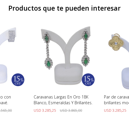
Productos que te pueden interesar
co con
Caravanas Largas En Oro 18K
Par de carav
pavé.
Blanco, Esmeraldas Y Brillantes.
brillantes m
.565,00
USD
3.285,25
USD
3.865,00
USD
3.285,25