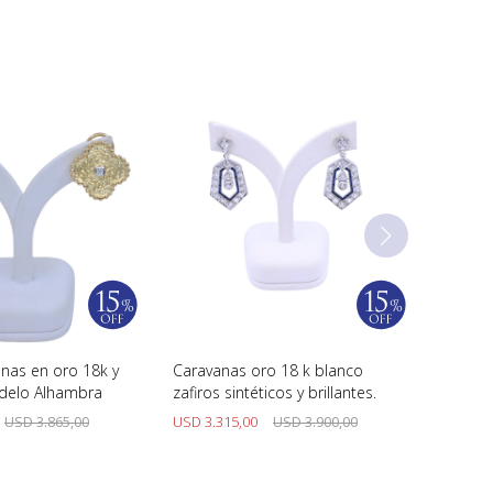
anas en oro 18k y
Caravanas oro 18 k blanco
odelo Alhambra
zafiros sintéticos y brillantes.
USD
3.865,00
USD
3.315,00
USD
3.900,00