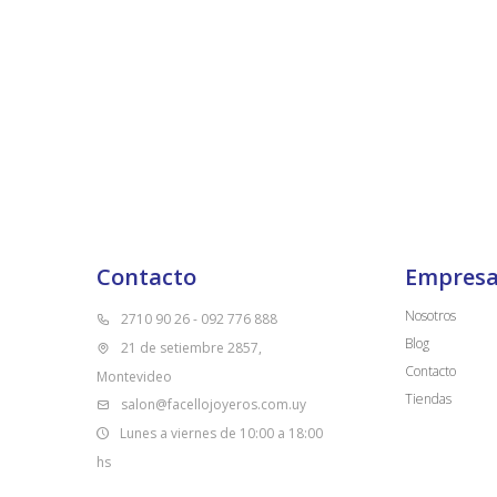
Contacto
Empres
Nosotros
2710 90 26 - 092 776 888
Blog
21 de setiembre 2857,
Contacto
Montevideo
Tiendas
salon@facellojoyeros.com.uy
Lunes a viernes de 10:00 a 18:00
hs