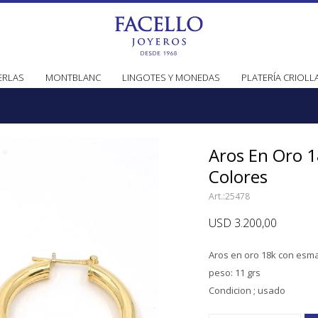
ERLAS
MONTBLANC
LINGOTES Y MONEDAS
PLATERÍA CRIOLL
Aros En Oro 1
Colores
25478
USD
3.200,00
Aros en oro 18k con esma
peso: 11 grs
Condicion ; usado