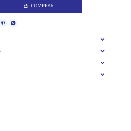
COMPRAR


s