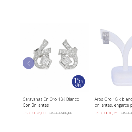
o 18K.
Caravanas En Oro 18K Blanco
Aros Oro 18 k blan
Con Brillantes
brillantes, engarce 
USD
3.026,00
USD
3.560,00
USD
3.030,25
USD
3