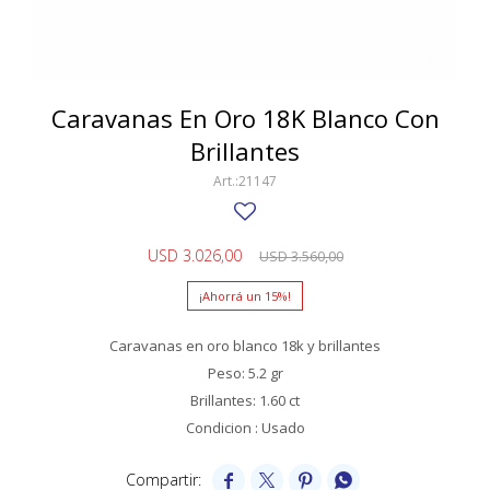
SWATCH
Llaveros
Pendientes y medallas
TISSOT
BULGARI
Marcadores de libros
Prendedores
CARTIER
Caravanas En Oro 18K Blanco Con
Caravanas perlas
Pulseras
Brillantes
CHOPARD
21147
JAEGER-LECOULTRE
LONGINES
USD
3.026,00
USD
3.560,00
MOVADO
15
OMEGA
Caravanas en oro blanco 18k y brillantes
OTRAS MARCAS RELOJES
Peso: 5.2 gr
Brillantes: 1.60 ct
ROLEX
Condicion : Usado
TAG HEUER



