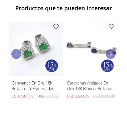
Productos que te pueden interesar
Caravanas En Oro 18K,
Caravanas Antiguas En
Ar
Brillantes Y Esmeraldas
Oro 18K Blanco, Brillantes
br
Y Zafiros
00
USD
2.834,75
USD
3.335,00
USD
2.834,75
USD
3.335,00
U