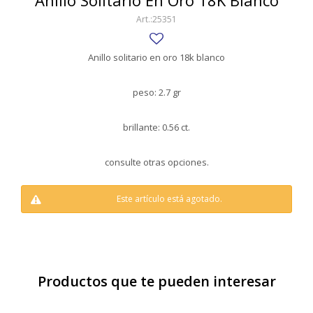
Anillo Solitario En Oro 18K Blanco
SWATCH
25351
Llaveros
Pendientes y medallas
TISSOT
BULGARI
Marcadores de libros
Prendedores
Anillo solitario en oro 18k blanco
CARTIER
Caravanas perlas
Pulseras
peso: 2.7 gr
CHOPARD
JAEGER-LECOULTRE
brillante: 0.56 ct.
LONGINES
consulte otras opciones.
MOVADO
Este artículo está agotado.
OMEGA
OTRAS MARCAS RELOJES
ROLEX
Productos que te pueden interesar
TAG HEUER