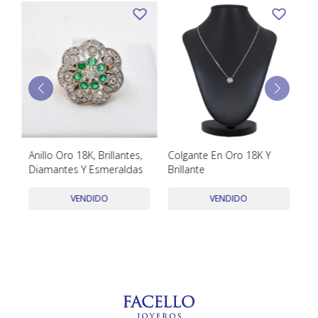
TUDOR
VACHERON & CONSTANTIN
Anillo Oro 18K, Brillantes,
Colgante En Oro 18K Y
An
Diamantes Y Esmeraldas
Brillante
Br
VENDIDO
VENDIDO