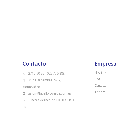
Contacto
Empres
Nosotros
2710 90 26 - 092 776 888
Blog
21 de setiembre 2857,
Contacto
Montevideo
Tiendas
salon@facellojoyeros.com.uy
Lunes a viernes de 10:00 a 18:00
hs