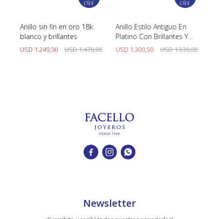
Anillo sin fin en oro 18k
Anillo Estilo Antiguo En
An
blanco y brillantes
Platino Con Brillantes Y
pi
Zafiros
br
00
USD
1.249,50
USD
1.470,00
USD
1.300,50
USD
1.530,00
U



Newsletter