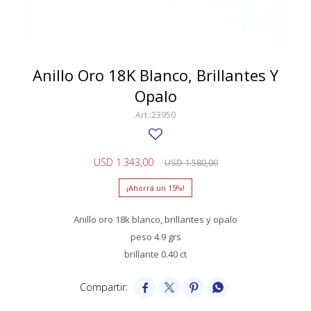
SWATCH
Llaveros
Pendientes y medallas
TISSOT
BULGARI
Marcadores de libros
Prendedores
CARTIER
Anillo Oro 18K Blanco, Brillantes Y
Caravanas perlas
Pulseras
Opalo
CHOPARD
23950
JAEGER-LECOULTRE
LONGINES
USD
1.343,00
USD
1.580,00
MOVADO
15
OMEGA
Anillo oro 18k blanco, brillantes y opalo
OTRAS MARCAS RELOJES
peso 4.9 grs
brillante 0.40 ct
ROLEX
TAG HEUER



