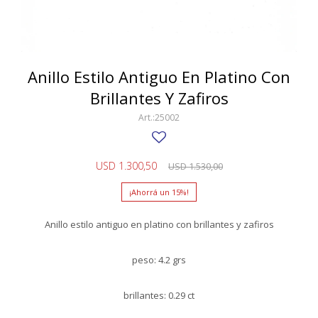
SWATCH
Llaveros
Pendientes y medallas
TISSOT
BULGARI
Marcadores de libros
Prendedores
CARTIER
Anillo Estilo Antiguo En Platino Con
Caravanas perlas
Pulseras
Brillantes Y Zafiros
CHOPARD
25002
JAEGER-LECOULTRE
LONGINES
USD
1.300,50
USD
1.530,00
MOVADO
15
OMEGA
Anillo estilo antiguo en platino con brillantes y zafiros
OTRAS MARCAS RELOJES
peso: 4.2 grs
ROLEX
TAG HEUER
brillantes: 0.29 ct