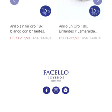
y
Anillo sin fin oro 18k
Anillo En Oro 18K,
An
blanco con brillantes.
Brillantes Y Esmeralda
br
Central
00
USD
1.215,50
USD
1.430,00
USD
1.215,50
USD
1.430,00
U


