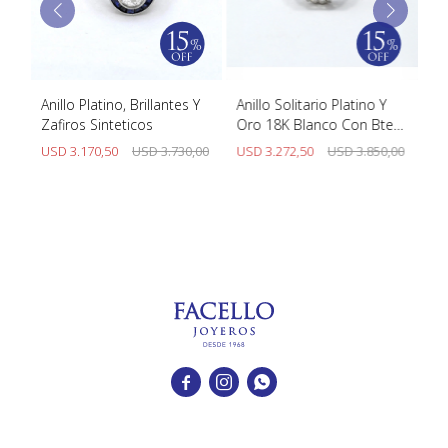
Anillo Platino, Brillantes Y
Anillo Solitario Platino Y
An
Zafiros Sinteticos
Oro 18K Blanco Con Bte
Fo
1.07 Ct
am
USD
3.170,50
USD
3.730,00
USD
3.272,50
USD
3.850,00
U


