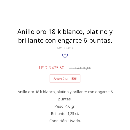
SWATCH
Llaveros
Pendientes y medallas
TISSOT
BULGARI
Marcadores de libros
Prendedores
CARTIER
Anillo oro 18 k blanco, platino y
Caravanas perlas
Pulseras
brillante con engarce 6 puntas.
CHOPARD
33457
JAEGER-LECOULTRE
LONGINES
USD
3.425,50
USD
4.030,00
MOVADO
15
OMEGA
Anillo oro 18 k blanco, platino y brillante con engarce 6
OTRAS MARCAS RELOJES
puntas.
Peso: 4,6 gr.
ROLEX
Brillante: 1,25 ct.
TAG HEUER
Condición: Usado.