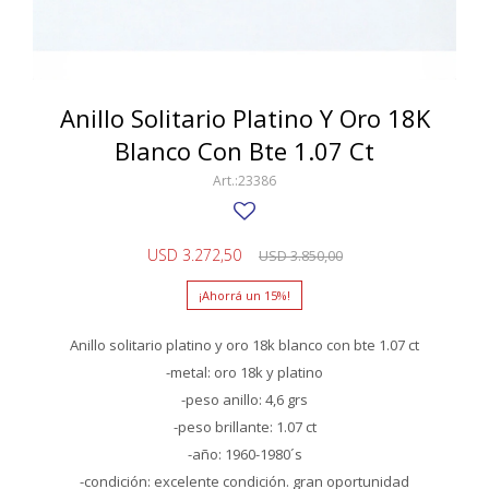
SWATCH
Llaveros
Pendientes y medallas
TISSOT
BULGARI
Marcadores de libros
Prendedores
CARTIER
Anillo Solitario Platino Y Oro 18K
Caravanas perlas
Pulseras
Blanco Con Bte 1.07 Ct
CHOPARD
23386
JAEGER-LECOULTRE
LONGINES
USD
3.272,50
USD
3.850,00
MOVADO
15
OMEGA
Anillo solitario platino y oro 18k blanco con bte 1.07 ct
OTRAS MARCAS RELOJES
-metal: oro 18k y platino
-peso anillo: 4,6 grs
ROLEX
-peso brillante: 1.07 ct
TAG HEUER
-año: 1960-1980´s
-condición: excelente condición. gran oportunidad