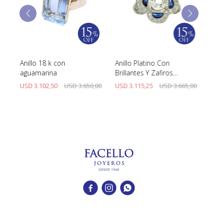
no
Anillo 18 k con
Anillo Platino Con
An
aguamarina
Brillantes Y Zafiros
Br
Sintéticos
00
USD
3.102,50
USD
3.650,00
USD
3.115,25
USD
3.665,00
U


