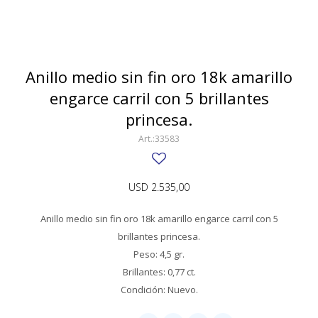
SWATCH
Llaveros
Pendientes y medallas
TISSOT
BULGARI
Marcadores de libros
Prendedores
CARTIER
Anillo medio sin fin oro 18k amarillo
Caravanas perlas
Pulseras
engarce carril con 5 brillantes
CHOPARD
princesa.
JAEGER-LECOULTRE
33583
LONGINES
MOVADO
USD
2.535,00
OMEGA
Anillo medio sin fin oro 18k amarillo engarce carril con 5
brillantes princesa.
OTRAS MARCAS RELOJES
Peso: 4,5 gr.
ROLEX
Brillantes: 0,77 ct.
Condición: Nuevo.
TAG HEUER