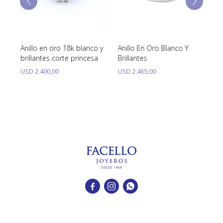
Anillo en oro 18k blanco y
Anillo En Oro Blanco Y
An
es
brillantes corte princesa
Brillantes
Br
USD
2.400,00
USD
2.465,00


