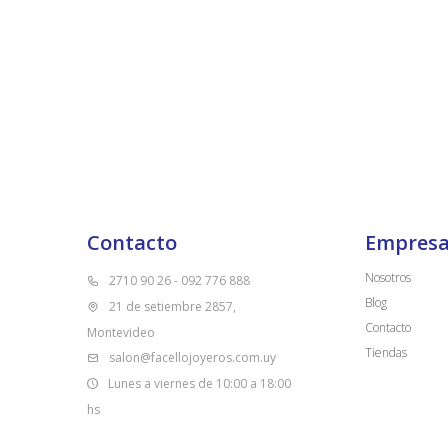
Contacto
Empres
Nosotros
2710 90 26 - 092 776 888
Blog
21 de setiembre 2857,
Contacto
Montevideo
Tiendas
salon@facellojoyeros.com.uy
Lunes a viernes de 10:00 a 18:00
hs