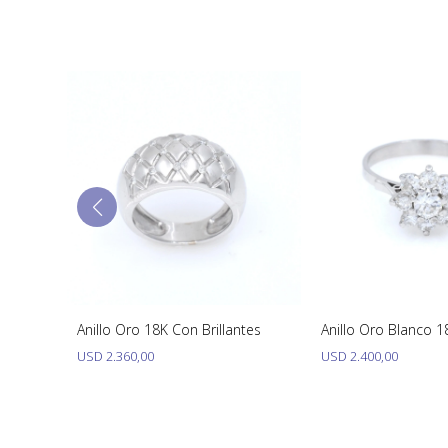
lanco
Anillo Oro 18K Con Brillantes
Anillo Oro Blanco 18
untas.
USD
2.360,00
USD
2.400,00