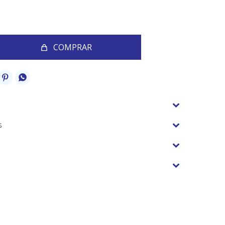
COMPRAR


s