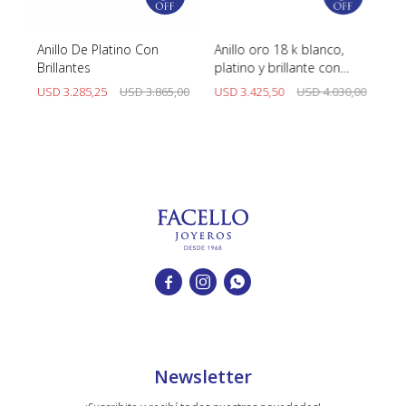
Y
Anillo De Platino Con
Anillo oro 18 k blanco,
An
Brillantes
platino y brillante con
Ag
engarce 6 puntas.
00
USD
3.285,25
USD
3.865,00
USD
3.425,50
USD
4.030,00
U



Newsletter