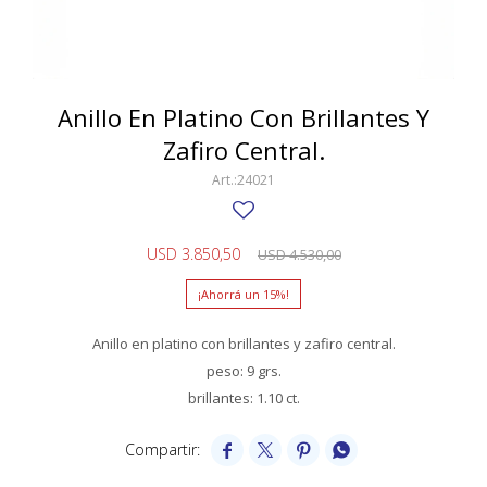
SWATCH
Llaveros
Pendientes y medallas
TISSOT
BULGARI
Marcadores de libros
Prendedores
CARTIER
Anillo En Platino Con Brillantes Y
Caravanas perlas
Pulseras
Zafiro Central.
CHOPARD
24021
JAEGER-LECOULTRE
LONGINES
USD
3.850,50
USD
4.530,00
MOVADO
15
OMEGA
Anillo en platino con brillantes y zafiro central.
OTRAS MARCAS RELOJES
peso: 9 grs.
brillantes: 1.10 ct.
ROLEX
TAG HEUER



