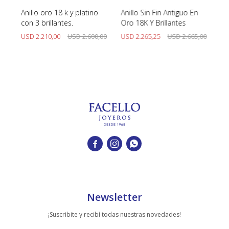
no
Anillo oro 18 k y platino
Anillo Sin Fin Antiguo En
An
.
con 3 brillantes.
Oro 18K Y Brillantes
e
00
USD
2.210,00
USD
2.600,00
USD
2.265,25
USD
2.665,00
U



Newsletter
¡Suscribite y recibí todas nuestras novedades!