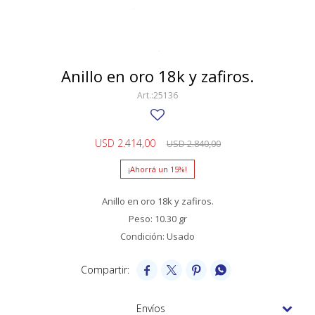
SWATCH
Llaveros
Pendientes y medallas
TISSOT
BULGARI
Marcadores de libros
Prendedores
CARTIER
Anillo en oro 18k y zafiros.
Caravanas perlas
Pulseras
CHOPARD
25136
JAEGER-LECOULTRE
USD
2.414,00
USD
2.840,00
LONGINES
15
MOVADO
Anillo en oro 18k y zafiros.
OMEGA
Peso: 10.30 gr
OTRAS MARCAS RELOJES
Condición: Usado
ROLEX




TAG HEUER
Envíos