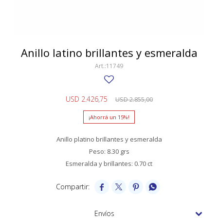
SWATCH
Llaveros
Pendientes y medallas
TISSOT
BULGARI
Marcadores de libros
Prendedores
CARTIER
Anillo latino brillantes y esmeralda
Caravanas perlas
Pulseras
CHOPARD
11749
JAEGER-LECOULTRE
USD
2.426,75
USD
2.855,00
LONGINES
15
MOVADO
Anillo platino brillantes y esmeralda
OMEGA
Peso: 8.30 grs
OTRAS MARCAS RELOJES
Esmeralda y brillantes: 0.70 ct
ROLEX




TAG HEUER
Envíos