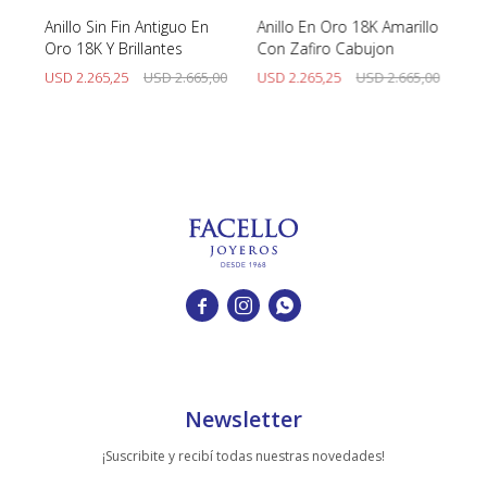
Anillo Sin Fin Antiguo En
Anillo En Oro 18K Amarillo
An
Oro 18K Y Brillantes
Con Zafiro Cabujon
U
00
USD
2.265,25
USD
2.665,00
USD
2.265,25
USD
2.665,00



Newsletter
¡Suscribite y recibí todas nuestras novedades!