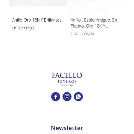
Anillo Oro 18K Y Brillantes
Anillo , Estilo Antiguo, En
An
Platino, Oro 18K Y
USD
2.005,00
U
Brillantes
USD
2.005,00



Newsletter