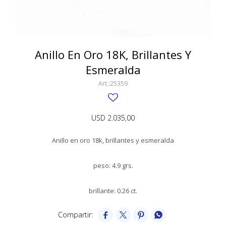
SWATCH
Llaveros
Pendientes y medallas
TISSOT
BULGARI
Marcadores de libros
Prendedores
CARTIER
Anillo En Oro 18K, Brillantes Y
Caravanas perlas
Pulseras
Esmeralda
CHOPARD
25359
JAEGER-LECOULTRE
LONGINES
USD
2.035,00
MOVADO
Anillo en oro 18k, brillantes y esmeralda
OMEGA
peso: 4.9 grs.
OTRAS MARCAS RELOJES
ROLEX
brillante: 0.26 ct.
TAG HEUER



