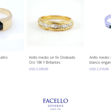
zafiro
Anillo medio sin fin Ondeado
Anillo medio 
Oro 18K Y Brillantes
blanco engarc
esmeraldas y 
USD
2.200,00
USD
2.210,00