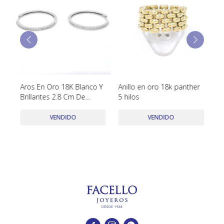
TUDOR
VACHERON & CONSTANTIN
Aros En Oro 18K Blanco Y
Anillo en oro 18k panther
An
Brillantes 2.8 Cm De
5 hilos
es
Diametro
br
VENDIDO
VENDIDO