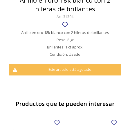
Anillo en oro 18k blanco con 2
SWATCH
hileras de brillantes
Llaveros
Pendientes y medallas
TISSOT
BULGARI
31304
Marcadores de libros
Prendedores
CARTIER
Caravanas perlas
Pulseras
Anillo en oro 18k blanco con 2 hileras de brillantes
CHOPARD
Peso: 8 gr
Brillantes: 1 ct aprox.
JAEGER-LECOULTRE
Condición: Usado
LONGINES
Este artículo está agotado.
MOVADO
OMEGA
OTRAS MARCAS RELOJES
Productos que te pueden interesar
ROLEX
TAG HEUER