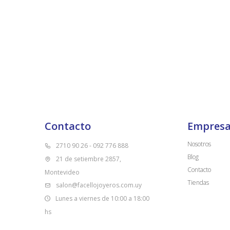
Contacto
Empres
Nosotros
2710 90 26 - 092 776 888
Blog
21 de setiembre 2857,
Contacto
Montevideo
Tiendas
salon@facellojoyeros.com.uy
Lunes a viernes de 10:00 a 18:00
hs