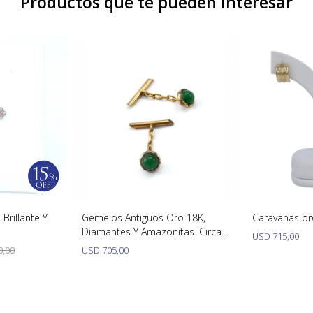
Productos que te pueden interesar
 Brillante Y
Gemelos Antiguos Oro 18K,
Caravanas or
Diamantes Y Amazonitas. Circa
USD
715,00
1900´S
0,00
USD
705,00