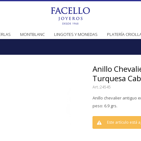
ERLAS
MONTBLANC
LINGOTES Y MONEDAS
PLATERÍA CRIOLL
Anillo Cheval
Turquesa Cab
24545
Anillo chevalier antiguo 
peso: 6.9 grs.
Este artículo está 