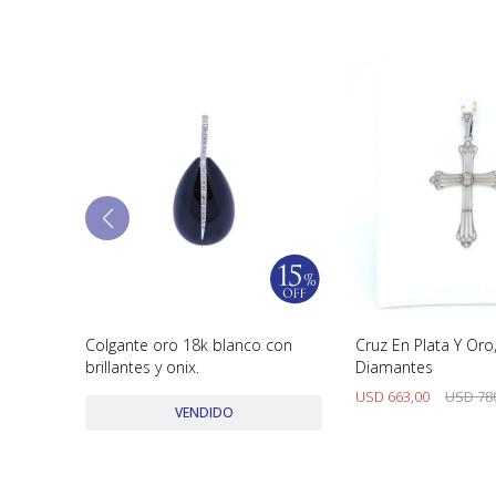
rquiz
Colgante oro 18k blanco con
Cruz En Plata Y Oro,
brillantes y onix.
Diamantes
USD
663,00
USD
78
VENDIDO