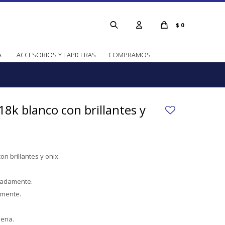
$
0
A
ACCESORIOS Y LAPICERAS
COMPRAMOS
18k blanco con brillantes y
on brillantes y onix.
imadamente.
amente.
dena.