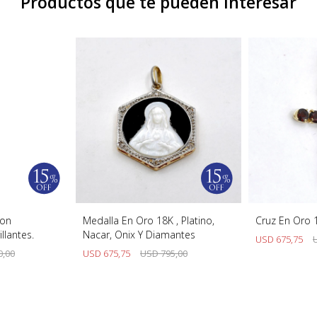
Productos que te pueden interesar
con
Medalla En Oro 18K , Platino,
Cruz En Oro 
llantes.
Nacar, Onix Y Diamantes
USD
675,75
0,00
USD
675,75
USD
795,00