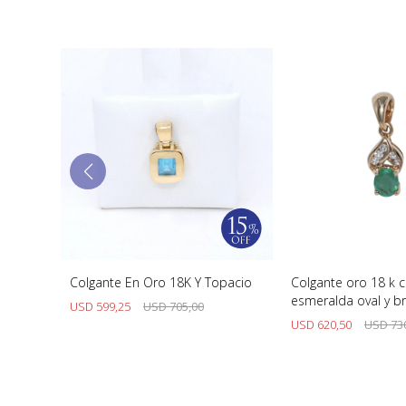
Anna En
Colgante En Oro 18K Y Topacio
Colgante oro 18 k 
esmeralda oval y bri
USD
599,25
USD
705,00
USD
620,50
USD
73