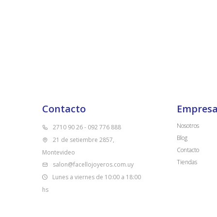
Contacto
Empres
Nosotros
2710 90 26 - 092 776 888
Blog
21 de setiembre 2857,
Contacto
Montevideo
Tiendas
salon@facellojoyeros.com.uy
Lunes a viernes de 10:00 a 18:00
hs