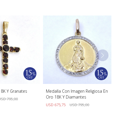
18K Y Granates
Medalla Con Imagen Religiosa En
Oro 18K Y Diamantes
USD
795,00
USD
675,75
USD
795,00