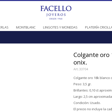
ERLAS
MONTBLANC
LINGOTES Y MONEDAS
PLATERÍA CRIOLL
Colgante oro 
onix.
33704
Colgante oro 18k blanco c
Peso: 3,5 gr.
Brillantes: 0,10 ct aprox
Largo: 2,5 cm aproximad
Condición: Usado.
El precio no incluye la ca