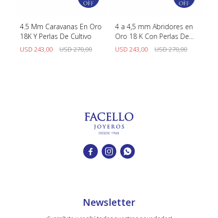
4.5 Mm Caravanas En Oro
4 a 4,5 mm Abridores en
Ab
18K Y Perlas De Cultivo
Oro 18 K Con Perlas De
18
Cultivo
USD
243,00
USD
270,00
USD
243,00
USD
270,00
U



Newsletter