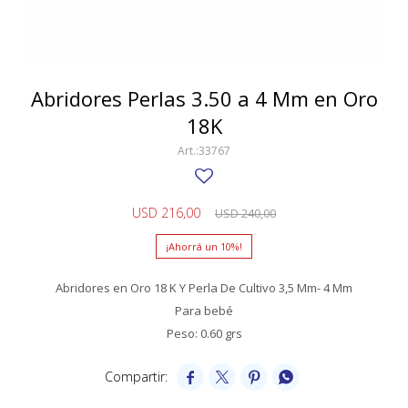
SWATCH
Llaveros
Pendientes y medallas
TISSOT
BULGARI
Marcadores de libros
Prendedores
CARTIER
Abridores Perlas 3.50 a 4 Mm en Oro
Caravanas perlas
Pulseras
18K
CHOPARD
33767
JAEGER-LECOULTRE
LONGINES
USD
216,00
USD
240,00
MOVADO
10
OMEGA
Abridores en Oro 18 K Y Perla De Cultivo 3,5 Mm- 4 Mm
OTRAS MARCAS RELOJES
Para bebé
Peso: 0.60 grs
ROLEX
TAG HEUER



