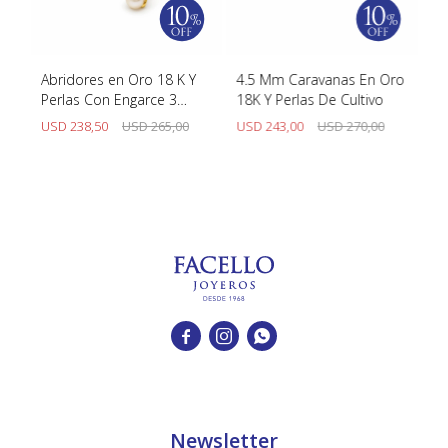
4
Abridores en Oro 18 K Y
4.5 Mm Caravanas En Oro
Ab
Perlas Con Engarce 3
18K Y Perlas De Cultivo
18
Aritos
USD
238,50
USD
265,00
USD
243,00
USD
270,00
U



Newsletter