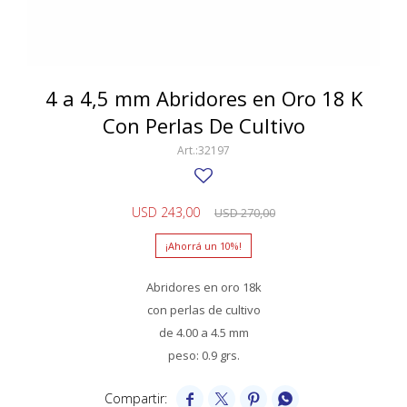
SWATCH
Llaveros
Pendientes y medallas
TISSOT
BULGARI
Marcadores de libros
Prendedores
CARTIER
4 a 4,5 mm Abridores en Oro 18 K
Caravanas perlas
Pulseras
Con Perlas De Cultivo
CHOPARD
32197
JAEGER-LECOULTRE
LONGINES
USD
243,00
USD
270,00
MOVADO
10
OMEGA
Abridores en oro 18k
OTRAS MARCAS RELOJES
con perlas de cultivo
de 4.00 a 4.5 mm
ROLEX
peso: 0.9 grs.
TAG HEUER



