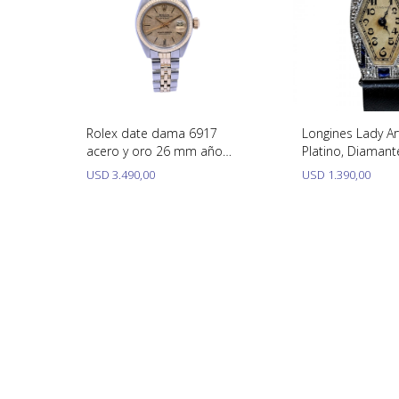
Rolex date dama 6917
Longines Lady A
acero y oro 26 mm año
Platino, Diamant
1980
Piedras Azules. 
USD
3.490,00
USD
1.390,00
Calibre 745.