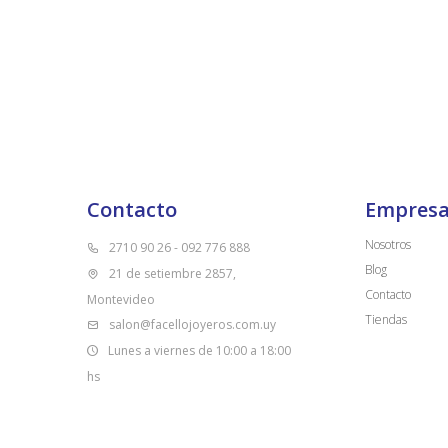
Contacto
Empres
Nosotros
2710 90 26 - 092 776 888
Blog
21 de setiembre 2857,
Contacto
Montevideo
Tiendas
salon@facellojoyeros.com.uy
Lunes a viernes de 10:00 a 18:00
hs