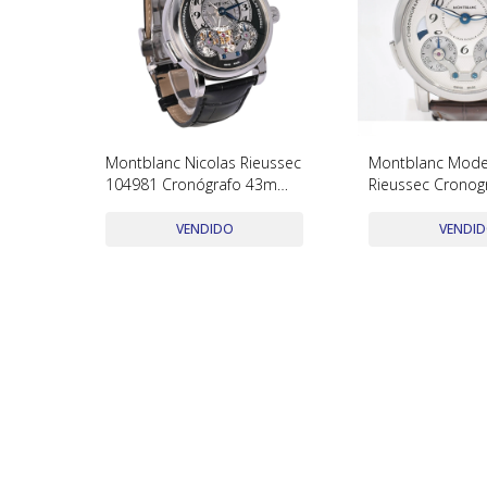
Montblanc Nicolas Rieussec
Montblanc Model
104981 Cronógrafo 43mm.
Rieussec Cronog
Acero inoxidable brazalete
Ref.106487. Año
cuero.
Y Papeles
VENDIDO
VENDI