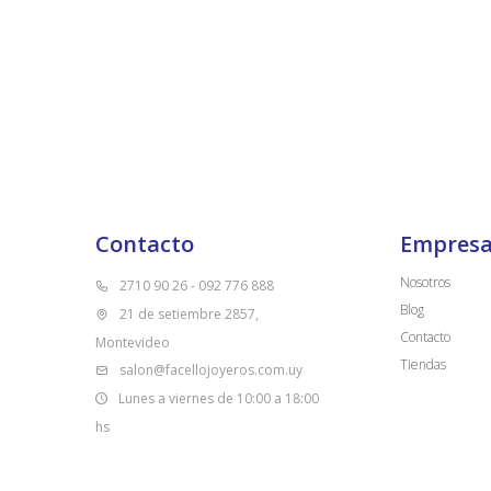
Contacto
Empres
Nosotros
2710 90 26 - 092 776 888
Blog
21 de setiembre 2857,
Contacto
Montevideo
Tiendas
salon@facellojoyeros.com.uy
Lunes a viernes de 10:00 a 18:00
hs