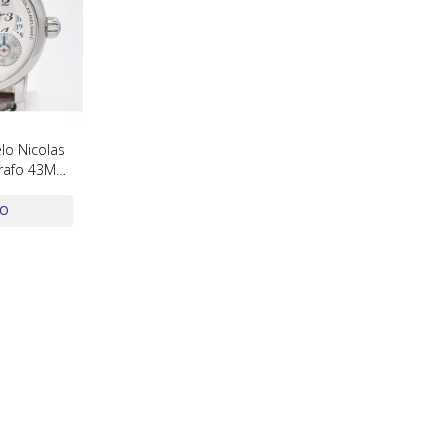
o Nicolas
rafo 43Mm.
 2020 Caja
DO