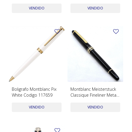
TUDOR
en cuero 133154
VENDIDO
VENDIDO
VACHERON & CONSTANTIN
Boligrafo Montblanc Pix
Montblanc Meisterstuck
White Codigo 117659
Classique Fineliner Metal
Dorado Y Negro
VENDIDO
VENDIDO