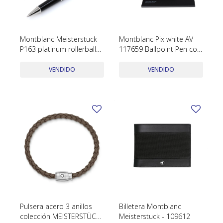
SWATCH
Llaveros
Pendientes y medallas
TISSOT
BULGARI
Marcadores de libros
Prendedores
Montblanc Meisterstuck
Montblanc Pix white AV
CARTIER
P163 platinum rollerball
117659 Ballpoint Pen con
Caravanas perlas
Pulseras
serie XX1722244 con caja
estuche y papeles
CHOPARD
y papeles
VENDIDO
VENDIDO
JAEGER-LECOULTRE
LONGINES
MOVADO
OMEGA
OTRAS MARCAS RELOJES
ROLEX
TAG HEUER
Pulsera acero 3 anillos
Billetera Montblanc
colección MEISTERSTÜCK
Meisterstuck - 109612