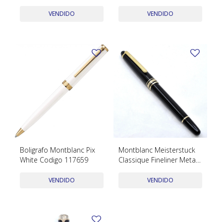
TUDOR
en cuero 133154
VENDIDO
VENDIDO
VACHERON & CONSTANTIN
Boligrafo Montblanc Pix
Montblanc Meisterstuck
White Codigo 117659
Classique Fineliner Metal
Dorado Y Negro
VENDIDO
VENDIDO