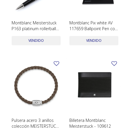
SWATCH
Llaveros
Pendientes y medallas
TISSOT
BULGARI
Marcadores de libros
Prendedores
Montblanc Meisterstuck
Montblanc Pix white AV
CARTIER
P163 platinum rollerball
117659 Ballpoint Pen con
Caravanas perlas
Pulseras
serie XX1722244 con caja
estuche y papeles
CHOPARD
y papeles
VENDIDO
VENDIDO
JAEGER-LECOULTRE
LONGINES
MOVADO
OMEGA
OTRAS MARCAS RELOJES
ROLEX
TAG HEUER
Pulsera acero 3 anillos
Billetera Montblanc
colección MEISTERSTÜCK
Meisterstuck - 109612