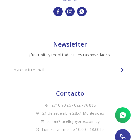
TUDOR



VACHERON & CONSTANTIN
Newsletter
¡Suscribite y recibí todas nuestras novedades!
Contacto
2710 90 26 - 092 776 888
21 de setiembre 2857, Montevideo
salon@facellojoyeros.com.uy
Lunes a viernes de 10:00 a 18:00 hs