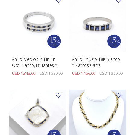
Anillo Medio Sin Fin En
Anillo En Oro 18K Blanco
Oro Blanco, Brillantes Y
Y Zafiros Carre
Zafiros
USD
1.343,00
USD
1.580,00
USD
1.156,00
USD
1.360,00