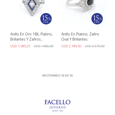
Anillo En Oro 18K, Platino,
Anillo En Platino, Zafiro
Brillantes Y Zafiros
Oval Y Brillantes
Sinteticos
USD
1.585,25
USD
1.865,00
USD
2.184,50
USD
2.570,00
MOSTRANDO
56
DE
56