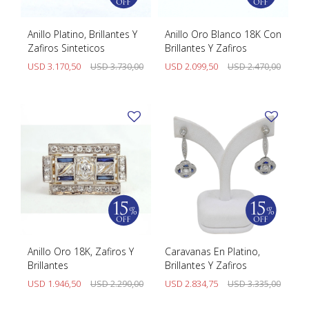
Anillo Platino, Brillantes Y
Anillo Oro Blanco 18K Con
Zafiros Sinteticos
Brillantes Y Zafiros
USD
3.170,50
USD
3.730,00
USD
2.099,50
USD
2.470,00
Anillo Oro 18K, Zafiros Y
Caravanas En Platino,
Brillantes
Brillantes Y Zafiros
USD
1.946,50
USD
2.290,00
USD
2.834,75
USD
3.335,00