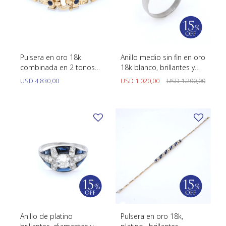
Pulsera en oro 18k
Anillo medio sin fin en oro
combinada en 2 tonos
18k blanco, brillantes y
con zafiros cabujón
zafiros.
USD
4.830,00
USD
1.020,00
USD
1.200,00
Anillo de platino
Pulsera en oro 18k,