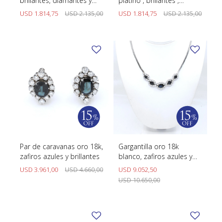
brillantes, diamantes y
platino , brillantes ,
zafiros sinteticos.
diamantes y zafiros
USD
1.814,75
USD
2.135,00
USD
1.814,75
USD
2.135,00
sintéticos
Par de caravanas oro 18k,
Gargantilla oro 18k
zafiros azules y brillantes
blanco, zafiros azules y
brillantes
USD
3.961,00
USD
4.660,00
USD
9.052,50
USD
10.650,00