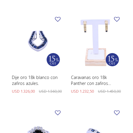
TUDOR
VACHERON & CONSTANTIN
Dije oro 18k blanco con
Caravanas oro 18k
zafiros azules.
Panther con zafiros
azules cabujón.
USD
1.326,00
USD
1.560,00
USD
1.232,50
USD
1.450,00