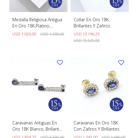
Medalla Religiosa Antigua
Collar En Oro 18K,
En Oro 18K,Platino,
Brillantes Y Zafiros
Zafiros, Diamantes Y
USD
1.020,00
USD
1.200,00
USD
13.196,25
Nacar
USD
15.525,00
Caravanas Antiguas En
Caravanas En Oro 18K
Oro 18K Blanco, Brillantes
Con Zafiros Y Brillantes
Y Zafiros
USD
2.834,75
USD
3.335,00
USD
1.343,00
USD
1.580,00