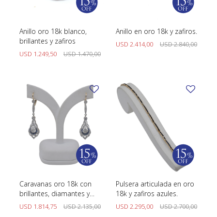
Anillo oro 18k blanco,
Anillo en oro 18k y zafiros.
brillantes y zafiros
USD
2.414,00
USD
2.840,00
USD
1.249,50
USD
1.470,00
Caravanas oro 18k con
Pulsera articulada en oro
brillantes, diamantes y
18k y zafiros azules.
zafiros sintéticos.
USD
1.814,75
USD
2.135,00
USD
2.295,00
USD
2.700,00