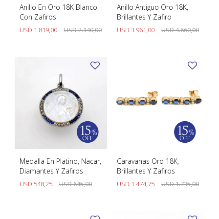
Anillo En Oro 18K Blanco
Anillo Antiguo Oro 18K,
Con Zafiros
Brillantes Y Zafiro
USD
1.819,00
USD
2.140,00
USD
3.961,00
USD
4.660,00
Medalla En Platino, Nacar,
Caravanas Oro 18K,
Diamantes Y Zafiros
Brillantes Y Zafiros
USD
548,25
USD
645,00
USD
1.474,75
USD
1.735,00