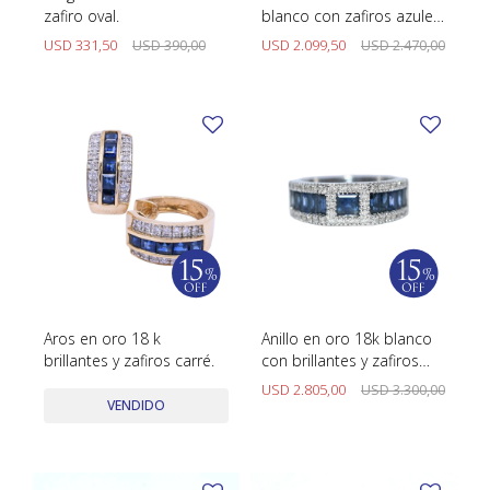
zafiro oval.
blanco con zafiros azules
oval y brillantes.
USD
331,50
USD
390,00
USD
2.099,50
USD
2.470,00
Aros en oro 18 k
Anillo en oro 18k blanco
brillantes y zafiros carré.
con brillantes y zafiros
azules tallado carré y
USD
2.805,00
USD
3.300,00
baguette.
VENDIDO