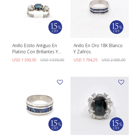
Anillo Estilo Antiguo En
Anillo En Oro 18K Blanco
Platino Con Brillantes Y
Y Zafiros.
Zafiros
USD
1.300,50
USD
1.530,00
USD
1.704,25
USD
2.005,00