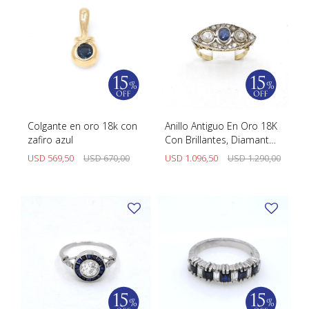
Colgante en oro 18k con
Anillo Antiguo En Oro 18K
zafiro azul
Con Brillantes, Diamantes
Y Zafiro
USD
569,50
USD
670,00
USD
1.096,50
USD
1.290,00