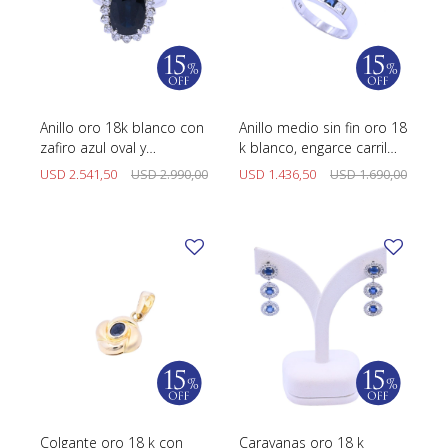
Anillo oro 18k blanco con
Anillo medio sin fin oro 18
zafiro azul oval y
k blanco, engarce carril
brillantes.
con brillantes y zafiros
USD
2.541,50
USD
2.990,00
USD
1.436,50
USD
1.690,00
azules.
Colgante oro 18 k con
Caravanas oro 18 k