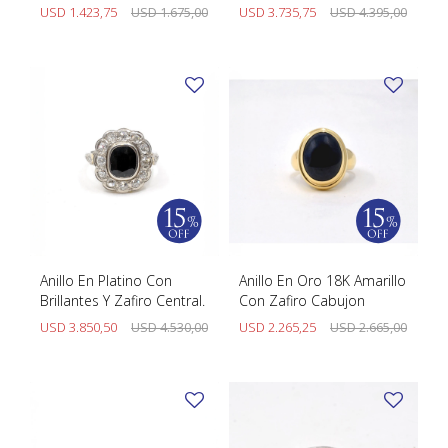
USD
1.423,75
USD
1.675,00
USD
3.735,75
USD
4.395,00
Anillo En Platino Con
Anillo En Oro 18K Amarillo
Brillantes Y Zafiro Central.
Con Zafiro Cabujon
USD
3.850,50
USD
4.530,00
USD
2.265,25
USD
2.665,00