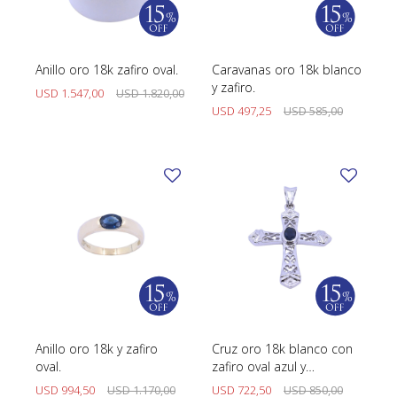
SWATCH
Llaveros
Pendientes y medallas
TISSOT
BULGARI
Marcadores de libros
Prendedores
Anillo oro 18k zafiro oval.
Caravanas oro 18k blanco
CARTIER
y zafiro.
USD
1.547,00
USD
1.820,00
Caravanas perlas
Pulseras
USD
497,25
USD
585,00
CHOPARD
JAEGER-LECOULTRE
LONGINES
MOVADO
OMEGA
OTRAS MARCAS RELOJES
ROLEX
Anillo oro 18k y zafiro
Cruz oro 18k blanco con
oval.
zafiro oval azul y
TAG HEUER
brillantes.
USD
994,50
USD
1.170,00
USD
722,50
USD
850,00