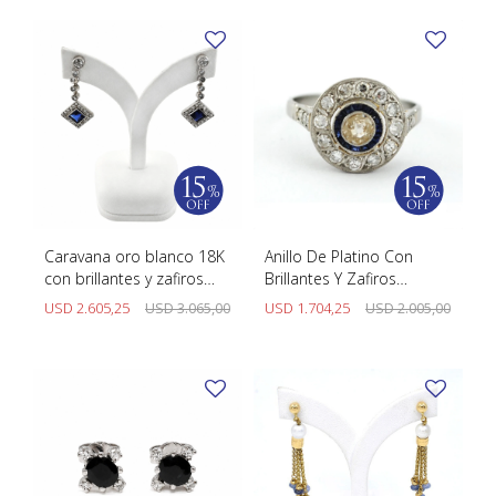
Caravana oro blanco 18K
Anillo De Platino Con
con brillantes y zafiros
Brillantes Y Zafiros
naturales
Sinteticos
USD
2.605,25
USD
3.065,00
USD
1.704,25
USD
2.005,00