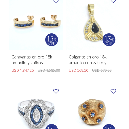
Caravanas en oro 18k
Colgante en oro 18k
amarillo y zafiros
amarillo con zafiro y
brillantes
USD
1.347,25
USD
1.585,00
USD
569,50
USD
670,00