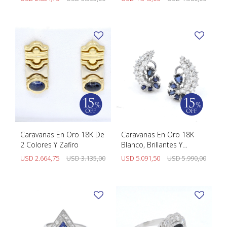
Caravanas En Oro 18K De
Caravanas En Oro 18K
2 Colores Y Zafiro
Blanco, Brillantes Y
Zafiros
USD
2.664,75
USD
3.135,00
USD
5.091,50
USD
5.990,00