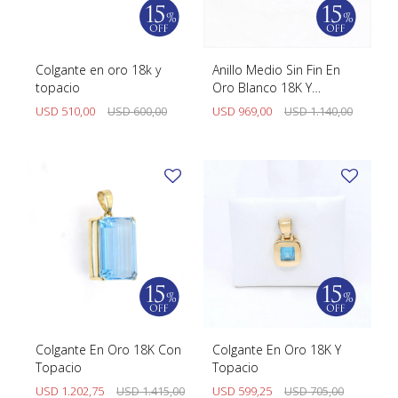
SWATCH
Llaveros
Pendientes y medallas
TISSOT
BULGARI
Marcadores de libros
Prendedores
Colgante en oro 18k y
Anillo Medio Sin Fin En
CARTIER
topacio
Oro Blanco 18K Y
Caravanas perlas
Pulseras
Topacios
USD
510,00
USD
600,00
USD
969,00
USD
1.140,00
CHOPARD
JAEGER-LECOULTRE
LONGINES
MOVADO
OMEGA
OTRAS MARCAS RELOJES
ROLEX
Colgante En Oro 18K Con
Colgante En Oro 18K Y
Topacio
Topacio
TAG HEUER
USD
1.202,75
USD
1.415,00
USD
599,25
USD
705,00