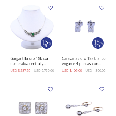
Gargantilla oro 18k con
Caravanas oro 18k blanco
esmeralda central y
engarce 4 puntas con
brillantes.
brillantes.
USD
8.287,50
USD
9.750,00
USD
1.105,00
USD
1.300,00