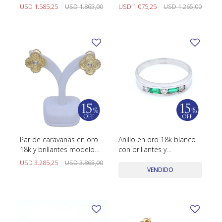
USD
1.585,25
USD
1.865,00
USD
1.075,25
USD
1.265,00
Par de caravanas en oro
Anillo en oro 18k blanco
18k y brillantes modelo
con brillantes y
Alhambra
esmeraldas
USD
3.285,25
USD
3.865,00
VENDIDO