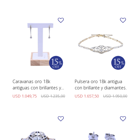
TUDOR
VACHERON & CONSTANTIN
Caravanas oro 18k
Pulsera oro 18k antigua
antiguas con brillantes y
con brillante y diamantes.
diamantes.
USD
1.049,75
USD
1.235,00
USD
1.657,50
USD
1.950,00