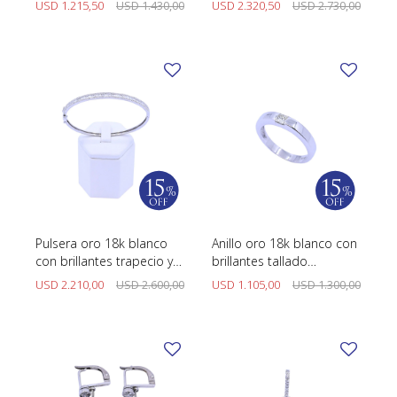
USD
1.215,50
USD
1.430,00
USD
2.320,50
USD
2.730,00
Pulsera oro 18k blanco
Anillo oro 18k blanco con
con brillantes trapecio y
brillantes tallado
redondos.
princesa.
USD
2.210,00
USD
2.600,00
USD
1.105,00
USD
1.300,00