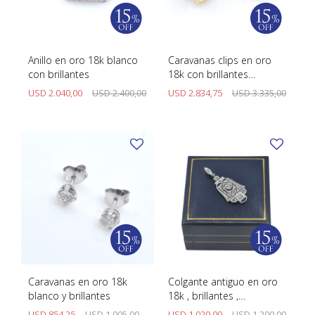
Anillo en oro 18k blanco
Caravanas clips en oro
con brillantes
18k con brillantes
baguette
USD
2.040,00
USD
2.400,00
USD
2.834,75
USD
3.335,00
Caravanas en oro 18k
Colgante antiguo en oro
blanco y brillantes
18k , brillantes ,
diamantes y zafiro
USD
854,25
USD
1.005,00
USD
1.020,00
USD
1.200,00