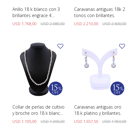
Anillo 18 k blanco con 3
Caravanas antiguas 18k 2
brillantes engrace 4
tonos con brillantes.
puntas.
USD
1.768,00
USD
2.080,00
USD
2.210,00
USD
2.600,00
Collar de perlas de cultivo
Caravanas antiguas oro
y broche oro 18 k blanco
18 k platino y brillantes.
con brillantes.
USD
1.105,00
USD
1.300,00
USD
1.657,50
USD
1.950,00