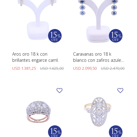
Aros oro 18 k con
Caravanas oro 18 k
brillantes engarce carril.
blanco con zafiros azules
oval y brillantes.
USD
1.381,25
USD
1.625,00
USD
2.099,50
USD
2.470,00