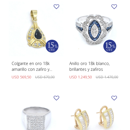
Colgante en oro 18k
Anillo oro 18k blanco,
amarillo con zafiro y
brillantes y zafiros
brillantes
USD
569,50
USD
670,00
USD
1.249,50
USD
1.470,00