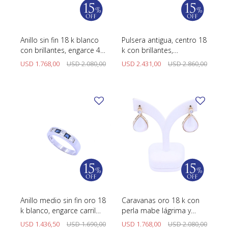
Anillo sin fin 18 k blanco
Pulsera antigua, centro 18
con brillantes, engarce 4
k con brillantes,
puntas.
diamantes y zafiros
USD
1.768,00
USD
2.080,00
USD
2.431,00
USD
2.860,00
sintéticos.
Anillo medio sin fin oro 18
Caravanas oro 18 k con
k blanco, engarce carril
perla mabe lágrima y
con brillantes y zafiros
brillantes.
USD
1.436,50
USD
1.690,00
USD
1.768,00
USD
2.080,00