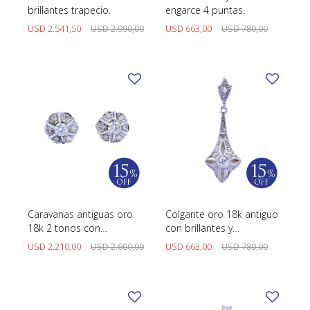
brillantes trapecio.
engarce 4 puntas.
USD
2.541,50
USD
2.990,00
USD
663,00
USD
780,00
Caravanas antiguas oro
Colgante oro 18k antiguo
18k 2 tonos con
con brillantes y
brillantes.
diamantes.
USD
2.210,00
USD
2.600,00
USD
663,00
USD
780,00