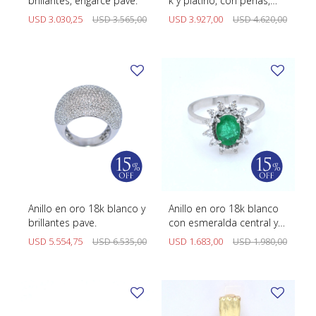
brillantes, engarce pavé.
k y platino, con perlas,
brillantes y diamantes.
USD
3.030,25
USD
3.565,00
USD
3.927,00
USD
4.620,00
Anillo en oro 18k blanco y
Anillo en oro 18k blanco
brillantes pave.
con esmeralda central y
brillantes
USD
5.554,75
USD
6.535,00
USD
1.683,00
USD
1.980,00