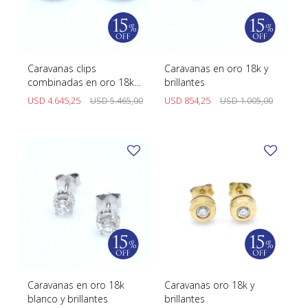
Caravanas clips
Caravanas en oro 18k y
combinadas en oro 18k
brillantes
con brillantes
USD
4.645,25
USD
5.465,00
USD
854,25
USD
1.005,00
Caravanas en oro 18k
Caravanas oro 18k y
blanco y brillantes
brillantes