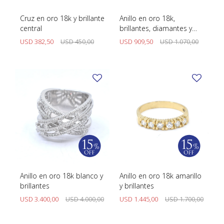
Cruz en oro 18k y brillante
Anillo en oro 18k,
central
brillantes, diamantes y
zafiros sintéticos
USD
382,50
USD
450,00
USD
909,50
USD
1.070,00
Anillo en oro 18k blanco y
Anillo en oro 18k amarillo
brillantes
y brillantes
USD
3.400,00
USD
4.000,00
USD
1.445,00
USD
1.700,00