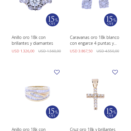
Anillo oro 18k con
Caravanas oro 18k blanco
brillantes y diamantes
con engarce 4 puntas y
brillantes.
USD
1.326,00
USD
1.560,00
USD
3.867,50
USD
4.550,00
Anillo oro 18k con
Cruz oro 18k y brillantes