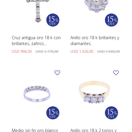
Cruz antigua oro 18 k con
Anillo oro 18 k brillantes y
brillantes, zafiros
diamantes.
sintéticos y diamantes.
USD
994,50
USD
1.170,00
USD
1.326,00
USD
1.560,00
Medio sin fin oro blanco
Anillo oro 18 k 2 tonos y