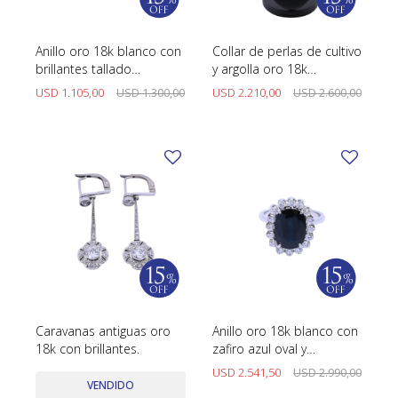
Anillo oro 18k blanco con
Collar de perlas de cultivo
brillantes tallado
y argolla oro 18k
princesa.
marinera.
USD
1.105,00
USD
1.300,00
USD
2.210,00
USD
2.600,00
Caravanas antiguas oro
Anillo oro 18k blanco con
18k con brillantes.
zafiro azul oval y
brillantes.
USD
2.541,50
USD
2.990,00
VENDIDO