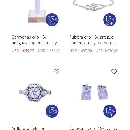
Caravanas oro 18k
Pulsera oro 18k antigua
antiguas con brillantes y
con brillante y diamantes.
diamantes.
USD
1.049,75
USD
1.235,00
USD
1.657,50
USD
1.950,00
Anillo oro 18k con
Caravanas oro 18k blanco