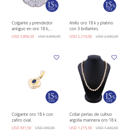
Colgante y prendedor
Anillo oro 18 k y platino
antiguo en oro 18 k,
con 3 brillantes.
brillantes y zafiros
USD
5.856,50
USD
6.890,00
USD
2.210,00
USD
2.600,00
sintéticos.
Colgante oro 18 k con
Collar perlas de cultivo
zafiro oval.
argolla marinera oro 18 k.
USD
331,50
USD
390,00
USD
1.215,50
USD
1.430,00