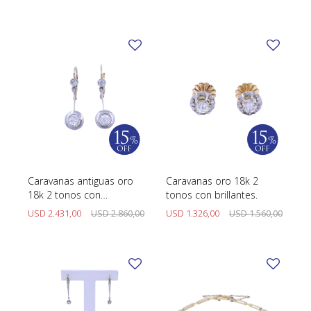
TUDOR
VACHERON & CONSTANTIN
Caravanas antiguas oro
Caravanas oro 18k 2
18k 2 tonos con
tonos con brillantes.
brillantes.
USD
2.431,00
USD
2.860,00
USD
1.326,00
USD
1.560,00