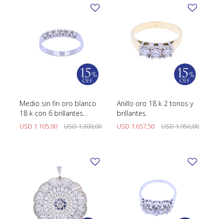
Medio sin fin oro blanco
Anillo oro 18 k 2 tonos y
18 k con 6 brillantes
brillantes.
engarce 4 puntas.
USD
1.105,00
USD
1.300,00
USD
1.657,50
USD
1.950,00