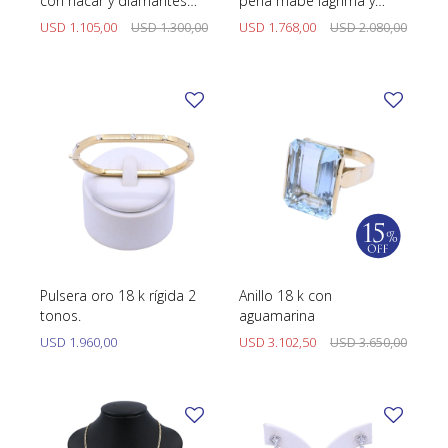
con nácar y diamantes
perla mabe lágrima y
San Antonio de Padua
brillantes.
USD
1.105,00
USD
1.300,00
USD
1.768,00
USD
2.080,00
Pulsera oro 18 k rígida 2
Anillo 18 k con
tonos.
aguamarina
USD
1.960,00
USD
3.102,50
USD
3.650,00