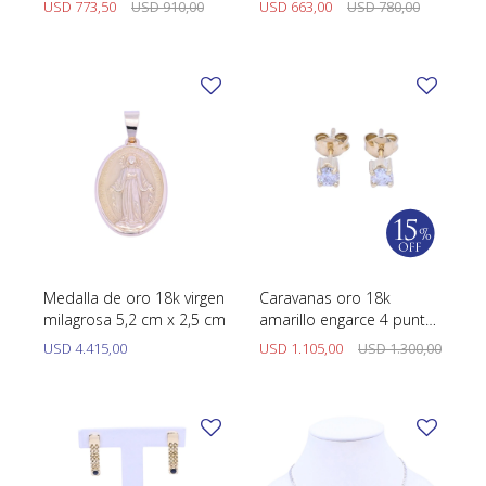
USD
773,50
USD
910,00
USD
663,00
USD
780,00
Medalla de oro 18k virgen
Caravanas oro 18k
milagrosa 5,2 cm x 2,5 cm
amarillo engarce 4 puntas
con brillantes.
USD
4.415,00
USD
1.105,00
USD
1.300,00