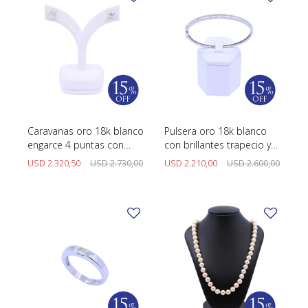
Caravanas oro 18k blanco
Pulsera oro 18k blanco
engarce 4 puntas con
con brillantes trapecio y
brillantes.
redondos.
USD
2.320,50
USD
2.730,00
USD
2.210,00
USD
2.600,00