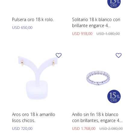
Pulsera oro 18 k rolo.
Solitario 18 k blanco con
brillante engarce 4
USD
650,00
puntas.
USD
918,00
USD
1.080,00
Aros oro 18 k amarillo
Anillo sin fin 18 k blanco
lisos chicos.
con brillantes, engarce 4
puntas.
USD
720,00
USD
1.768,00
USD
2.080,00