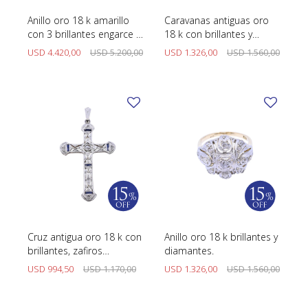
Anillo oro 18 k amarillo
Caravanas antiguas oro
con 3 brillantes engarce 4
18 k con brillantes y
puntas
diamantes
USD
4.420,00
USD
5.200,00
USD
1.326,00
USD
1.560,00
Cruz antigua oro 18 k con
Anillo oro 18 k brillantes y
brillantes, zafiros
diamantes.
sintéticos y diamantes.
USD
994,50
USD
1.170,00
USD
1.326,00
USD
1.560,00