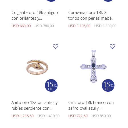
Colgante oro 18k antiguo
Caravanas oro 18k 2
con brillantes y
tonos con perlas mabe.
diamantes.
USD
663,00
USD
780,00
USD
1.105,00
USD
1.300,00
Anillo oro 18k brillantes y
Cruz oro 18k blanco con
rubíes serpiente con
zafiro oval azul y
punzones.
brillantes.
USD
1.215,50
USD
1.430,00
USD
722,50
USD
850,00