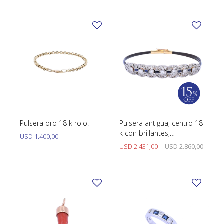
Pulsera oro 18 k rolo.
Pulsera antigua, centro 18
k con brillantes,
USD
1.400,00
diamantes y zafiros
USD
2.431,00
USD
2.860,00
sintéticos.