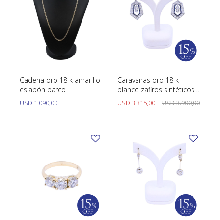
Cadena oro 18 k amarillo
Caravanas oro 18 k
eslabón barco
blanco zafiros sintéticos y
brillantes.
USD
1.090,00
USD
3.315,00
USD
3.900,00