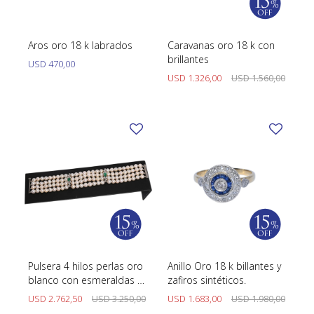
Aros oro 18 k labrados
Caravanas oro 18 k con
brillantes
USD
470,00
USD
1.326,00
USD
1.560,00
Pulsera 4 hilos perlas oro
Anillo Oro 18 k billantes y
blanco con esmeraldas y
zafiros sintéticos.
brillantes
USD
2.762,50
USD
3.250,00
USD
1.683,00
USD
1.980,00