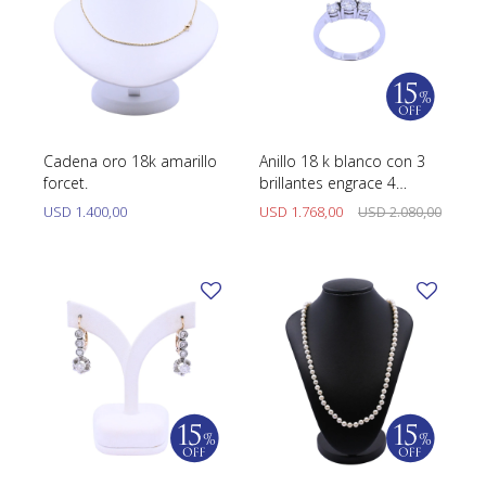
Cadena oro 18k amarillo
Anillo 18 k blanco con 3
forcet.
brillantes engrace 4
puntas.
USD
1.400,00
USD
1.768,00
USD
2.080,00