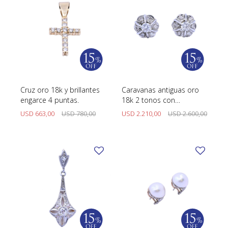
Cruz oro 18k y brillantes
Caravanas antiguas oro
engarce 4 puntas.
18k 2 tonos con
brillantes.
USD
663,00
USD
780,00
USD
2.210,00
USD
2.600,00