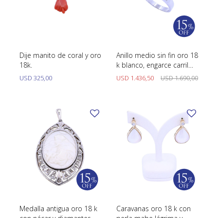
Dije manito de coral y oro
Anillo medio sin fin oro 18
18k.
k blanco, engarce carril
con brillantes y zafiros
USD
325,00
USD
1.436,50
USD
1.690,00
azules.
Medalla antigua oro 18 k
Caravanas oro 18 k con