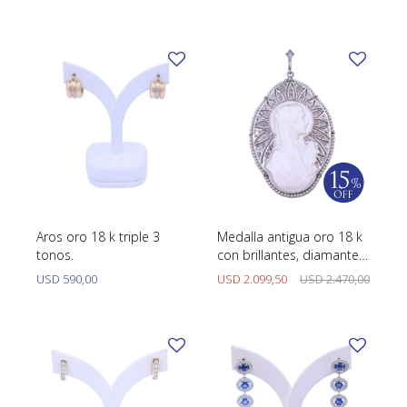
Aros oro 18 k triple 3
Medalla antigua oro 18 k
tonos.
con brillantes, diamantes,
nacar y perlas.
USD
590,00
USD
2.099,50
USD
2.470,00