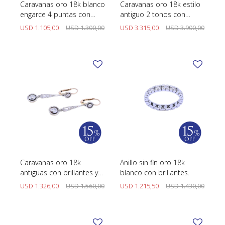
Caravanas oro 18k blanco
Caravanas oro 18k estilo
engarce 4 puntas con
antiguo 2 tonos con
brillantes.
brillantes.
USD
1.105,00
USD
1.300,00
USD
3.315,00
USD
3.900,00
Caravanas oro 18k
Anillo sin fin oro 18k
antiguas con brillantes y
blanco con brillantes.
diamantes.
USD
1.326,00
USD
1.560,00
USD
1.215,50
USD
1.430,00