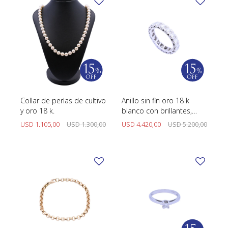
Collar de perlas de cultivo
Anillo sin fin oro 18 k
y oro 18 k.
blanco con brillantes,
engarce 4 puntas.
USD
1.105,00
USD
1.300,00
USD
4.420,00
USD
5.200,00