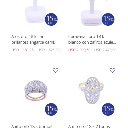
Aros oro 18 k con
Caravanas oro 18 k
brillantes engarce carril.
blanco con zafiros azules
oval y brillantes.
USD
1.381,25
USD
1.625,00
USD
2.099,50
USD
2.470,00
Anillo oro 18 k bombé
Anillo oro 18 k 2 tonos