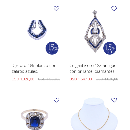
Dije oro 18k blanco con
Colgante oro 18k antiguo
zafiros azules.
con brillante, diamantes y
zafiros sintéticos.
USD
1.326,00
USD
1.560,00
USD
1.547,00
USD
1.820,00