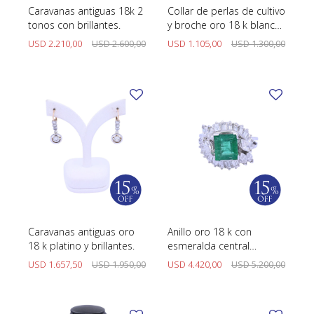
Caravanas antiguas 18k 2
Collar de perlas de cultivo
tonos con brillantes.
y broche oro 18 k blanco
con brillantes.
USD
2.210,00
USD
2.600,00
USD
1.105,00
USD
1.300,00
Caravanas antiguas oro
Anillo oro 18 k con
18 k platino y brillantes.
esmeralda central
brillantes navette y
USD
1.657,50
USD
1.950,00
USD
4.420,00
USD
5.200,00
baguette.