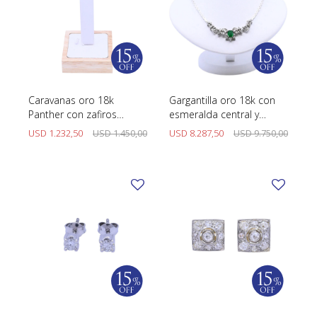
Caravanas oro 18k
Gargantilla oro 18k con
Panther con zafiros
esmeralda central y
azules cabujón.
brillantes.
USD
1.232,50
USD
1.450,00
USD
8.287,50
USD
9.750,00