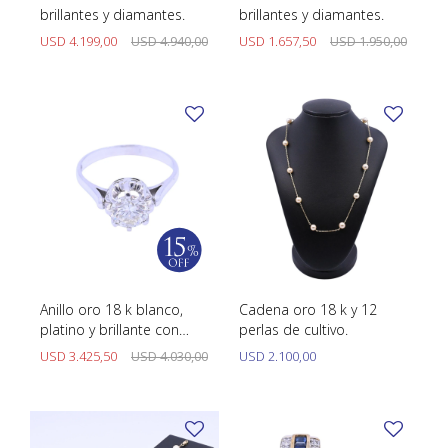
brillantes y diamantes.
brillantes y diamantes.
USD
4.199,00
USD
4.940,00
USD
1.657,50
USD
1.950,00
Anillo oro 18 k blanco,
Cadena oro 18 k y 12
platino y brillante con
perlas de cultivo.
engarce 6 puntas.
USD
3.425,50
USD
4.030,00
USD
2.100,00