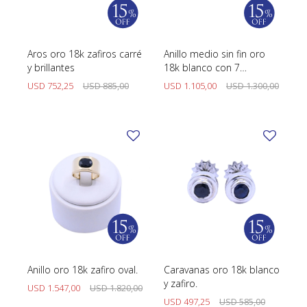
SWATCH
Llaveros
Pendientes y medallas
TISSOT
BULGARI
Marcadores de libros
Prendedores
Aros oro 18k zafiros carré
Anillo medio sin fin oro
CARTIER
y brillantes
18k blanco con 7
Caravanas perlas
Pulseras
brillantes engarce 4
USD
752,25
USD
885,00
USD
1.105,00
USD
1.300,00
CHOPARD
puntas.
JAEGER-LECOULTRE
LONGINES
MOVADO
OMEGA
OTRAS MARCAS RELOJES
ROLEX
Anillo oro 18k zafiro oval.
Caravanas oro 18k blanco
y zafiro.
TAG HEUER
USD
1.547,00
USD
1.820,00
USD
497,25
USD
585,00