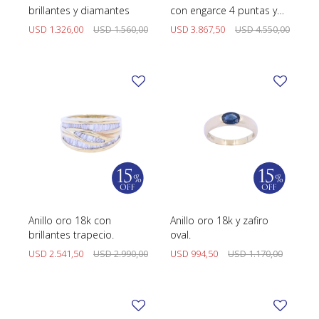
brillantes y diamantes
con engarce 4 puntas y
brillantes.
USD
1.326,00
USD
1.560,00
USD
3.867,50
USD
4.550,00
Anillo oro 18k con
Anillo oro 18k y zafiro
brillantes trapecio.
oval.
USD
2.541,50
USD
2.990,00
USD
994,50
USD
1.170,00