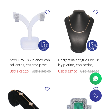
Aros Oro 18 k blanco con
Gargantilla antigua Oro 18
brillantes, engarce pavé.
k y platino, con perlas,
brillantes y diamantes.
USD
3.030,25
USD
3.565,00
USD
3.927,00
USD
4.620,00