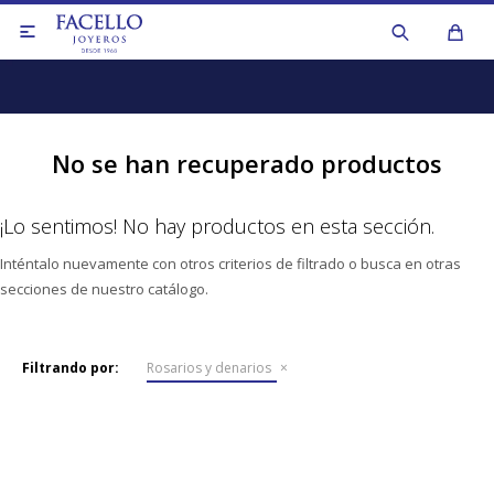

No se han recuperado productos
¡Lo sentimos! No hay productos en esta sección.
Anillos
Inténtalo nuevamente con otros criterios de filtrado o busca en otras
secciones de nuestro catálogo.
Aros y caravanas
Anillos
Collares y cadenas
Aros y caravanas
Filtrando por:
Rosarios y denarios
Colgantes y dijes
Collares de perlas
Medallas y cruces
Collares y cadenas
Pulseras
Otros