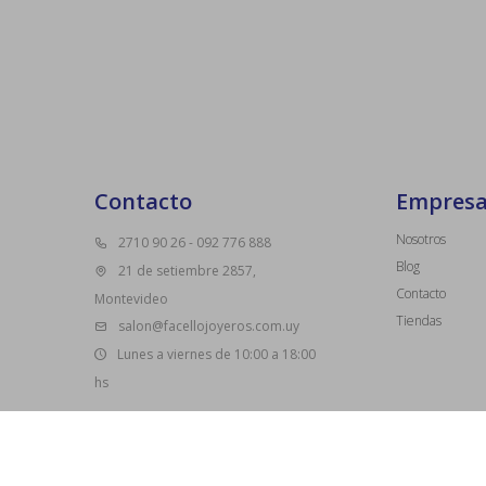
Contacto
Empres
Nosotros
2710 90 26 - 092 776 888
Blog
21 de setiembre 2857,
Contacto
Montevideo
Tiendas
salon@facellojoyeros.com.uy
Lunes a viernes de 10:00 a 18:00
hs