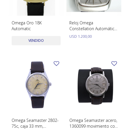
SWATCH
Llaveros
Pendientes y medallas
TISSOT
BULGARI
Marcadores de libros
Prendedores
Omega Oro 18K
Reloj Omega
CARTIER
Automatic
Constellation Automático
Caravanas perlas
Pulseras
De Acero Referencia
USD
1.200,00
CHOPARD
198.0062 Calibre 1012
VENDIDO
JAEGER-LECOULTRE
LONGINES
MOVADO
OMEGA
OTRAS MARCAS RELOJES
ROLEX
TAG HEUER
Omega Seamaster 2802-
Omega Seamaster acero,
75c, caja 33 mm,
1360099 movimiento con