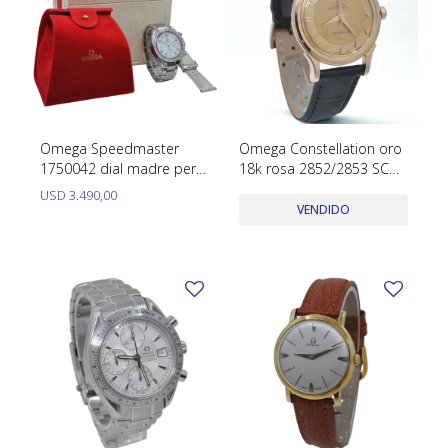
Omega Speedmaster
Omega Constellation oro
1750042 dial madre perla
18k rosa 2852/2853 SC
automático 39 mm, 2
caja 35 mm dial Piepan
USD
3.490,00
mallas y estuche.
hebilla original oro 18k
VENDIDO