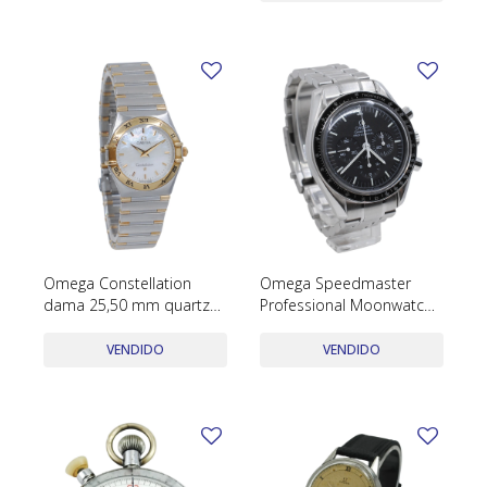
Omega Constellation
Omega Speedmaster
dama 25,50 mm quartz
Professional Moonwatch
año 1998 acero y oro
145.0022/345.0022. Año
2005. Caja 42 mm. Acero
VENDIDO
VENDIDO
inoxidable