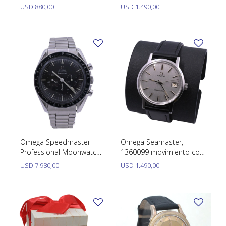
TUDOR
automático año 1950´s
calendario rápido, acero
USD
880,00
USD
1.490,00
35 mm año 1980.
VACHERON & CONSTANTIN
Omega Speedmaster
Omega Seamaster,
Professional Moonwatch
1360099 movimiento con
105.012-65 año 1965
calendario rápido, acero
USD
7.980,00
USD
1.490,00
calibre 321.
35 mm año 1980.