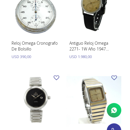
Reloj Omega Cronografo
Antiguo Reloj Omega
De Bolsillo
2271- 1W Año 1947
Calibre 30T2Pc Caja 35
USD
390,00
USD
1.980,00
Mm