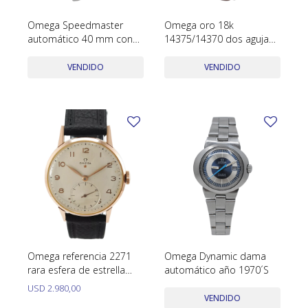
Omega Speedmaster
Omega oro 18k
automático 40 mm con
14375/14370 dos agujas
caja y garantías año 2016
calibre 511 año 1957
VENDIDO
VENDIDO
Omega referencia 2271
Omega Dynamic dama
rara esfera de estrella
automático año 1970´S
dorada. Calibre 30T2PC
USD
2.980,00
oro rosa 18K
VENDIDO