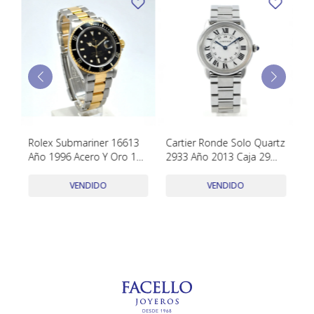
TUDOR
VACHERON & CONSTANTIN
Rolex Submariner 16613
Cartier Ronde Solo Quartz
Ha
Y
Año 1996 Acero Y Oro 18K
2933 Año 2013 Caja 29
St
Con Cajas, Papeles Y
Mm, Caja Original Y
19
Accesorios
Papeles
W
VENDIDO
VENDIDO