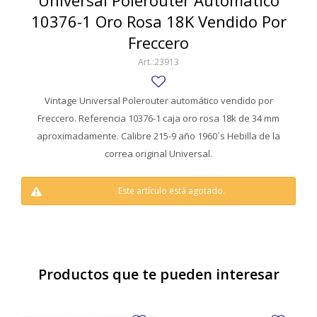
Universal Polerouter Automático
SWATCH
10376-1 Oro Rosa 18K Vendido Por
Llaveros
Pendientes y medallas
TISSOT
BULGARI
Freccero
Marcadores de libros
Prendedores
23913
CARTIER
Caravanas perlas
Pulseras
CHOPARD
Vintage Universal Polerouter automático vendido por
Freccero. Referencia 10376-1 caja oro rosa 18k de 34 mm
JAEGER-LECOULTRE
aproximadamente. Calibre 215-9 año 1960´s Hebilla de la
LONGINES
correa original Universal.
MOVADO
Este artículo está agotado.
OMEGA
OTRAS MARCAS RELOJES
ROLEX
Productos que te pueden interesar
TAG HEUER