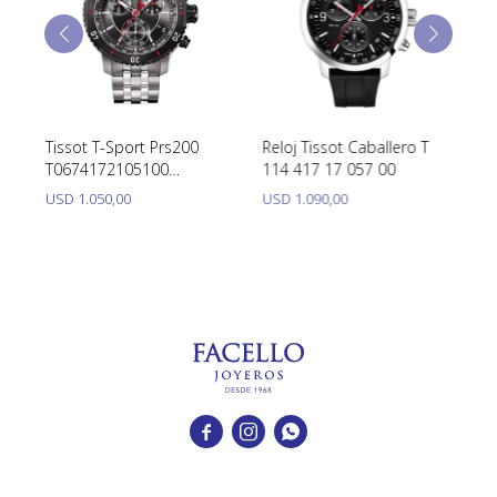
n
Tissot T-Sport Prs200
Reloj Tissot Caballero T
T
T0674172105100
114 417 17 057 00
T1
Chronograph Para
USD
1.050,00
USD
1.090,00
U
Caballero


