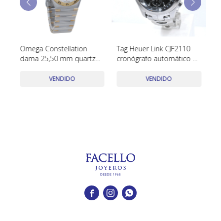
TUDOR
VACHERON & CONSTANTIN
er
Omega Constellation
Tag Heuer Link CJF2110
Ro
m
dama 25,50 mm quartz
cronógrafo automático 42
D
año 1998 acero y oro
mm acero inoxidable
Ca
In
VENDIDO
VENDIDO


