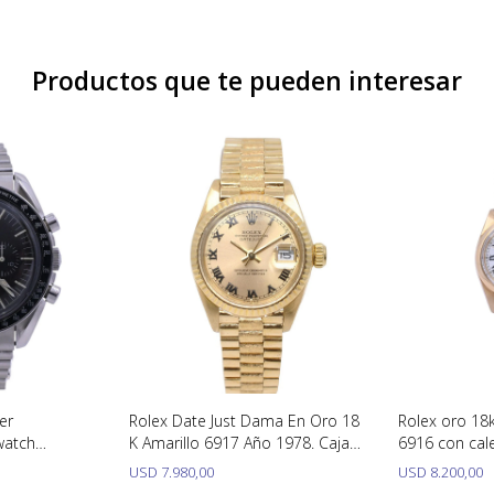
Productos que te pueden interesar
er
Rolex Date Just Dama En Oro 18
Rolex oro 18
watch
K Amarillo 6917 Año 1978. Caja
6916 con cal
5 calibre
26 Mm
USD
7.980,00
USD
8.200,00