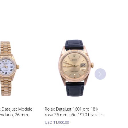
k Datejust Modelo
Rolex Datejust 1601 oro 18 k
endario, 26 mm.
rosa 36 mm. año 1970 brazalete
cuero.
USD
11.900,00