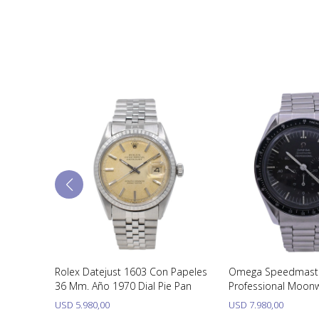
rencia
Rolex Datejust 1603 Con Papeles
Omega Speedmast
o 1950
36 Mm. Año 1970 Dial Pie Pan
Professional Moon
105.012-65 año 196
USD
5.980,00
USD
7.980,00
321.