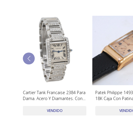
005 oro
Cartier Tank Francaise 2384 Para
Patek Philippe 149
 1965
Dama. Acero Y Diamantes. Con
18K Caja Con Patina
n.
Caja
Dial Restaurado
VENDIDO
VENDID