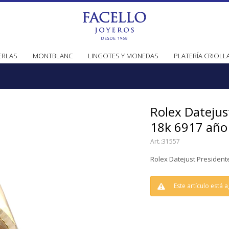
ERLAS
MONTBLANC
LINGOTES Y MONEDAS
PLATERÍA CRIOLL
Rolex Datejus
18k 6917 año
31557
Rolex Datejust President
Este artículo está 