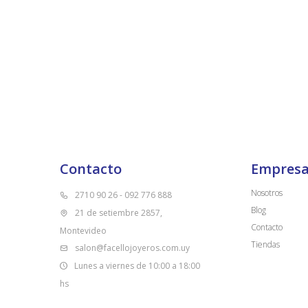
Contacto
Empres
Nosotros
2710 90 26 - 092 776 888
Blog
21 de setiembre 2857,
Contacto
Montevideo
Tiendas
salon@facellojoyeros.com.uy
Lunes a viernes de 10:00 a 18:00
hs