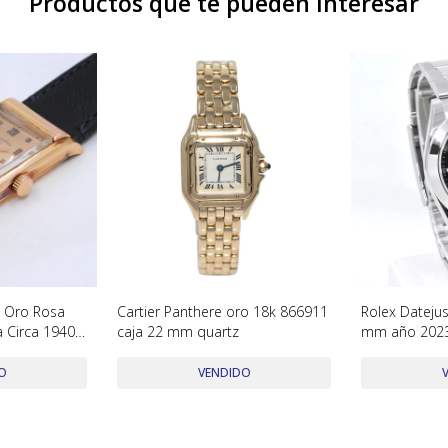
Productos que te pueden interesar
3 Oro Rosa
Cartier Panthere oro 18k 866911
Rolex Dateju
 Circa 1940´s
caja 22 mm quartz
mm año 2023
papeles. Exc
O
VENDIDO