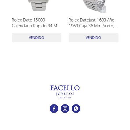
TUDOR
VACHERON & CONSTANTIN
Rolex Date 15000
Rolex Datejust 1603 Año
O
Calendario Rapido 34 Mm
1969 Caja 36 Mm Acero,
Pr
Año 1981
Dial Pie Pan
14
20
VENDIDO
VENDIDO
in


