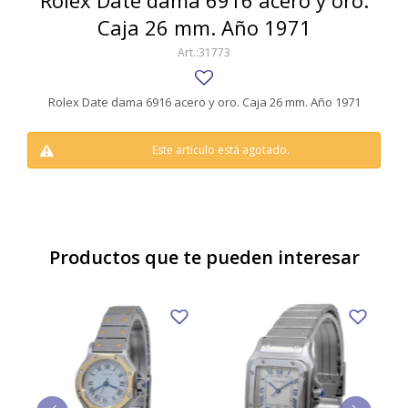
Rolex Date dama 6916 acero y oro.
SWATCH
Caja 26 mm. Año 1971
Llaveros
Pendientes y medallas
TISSOT
BULGARI
31773
Marcadores de libros
Prendedores
CARTIER
Caravanas perlas
Pulseras
Rolex Date dama 6916 acero y oro. Caja 26 mm. Año 1971
CHOPARD
Este artículo está agotado.
JAEGER-LECOULTRE
LONGINES
MOVADO
Productos que te pueden interesar
OMEGA
OTRAS MARCAS RELOJES
ROLEX
TAG HEUER