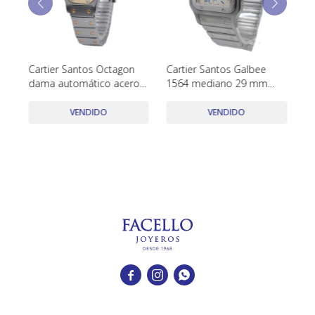
TUDOR
VACHERON & CONSTANTIN
Cartier Santos Octagon
Cartier Santos Galbee
Ro
,
dama automático acero y
1564 mediano 29 mm
Mm
oro 24 mm
quartz año 2000´S con
In
estuche
VENDIDO
VENDIDO


