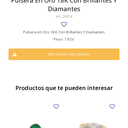
Pulsera En Oro 18K Con Brillantes Y
SWATCH
Diamantes
Llaveros
Pendientes y medallas
TISSOT
BULGARI
26074
Marcadores de libros
Prendedores
CARTIER
Caravanas perlas
Pulseras
Pulsera en Oro 18 K Con Brillantes Y Diamantes
CHOPARD
Peso: 7.9 Gr
JAEGER-LECOULTRE
Este artículo está agotado.
LONGINES
MOVADO
OMEGA
Productos que te pueden interesar
OTRAS MARCAS RELOJES
ROLEX
TAG HEUER