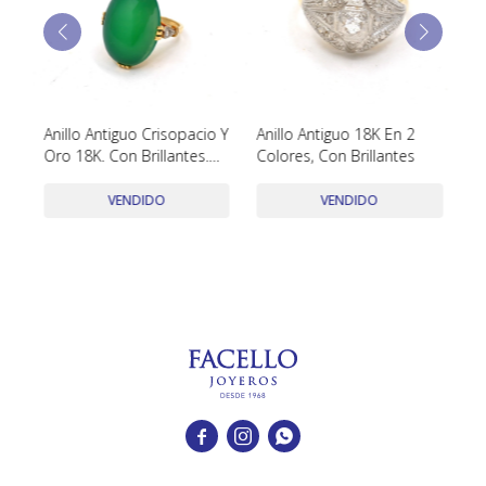
TUDOR
VACHERON & CONSTANTIN
8K
Anillo Antiguo Crisopacio Y
Anillo Antiguo 18K En 2
Ar
Oro 18K. Con Brillantes.
Colores, Con Brillantes
Circa 1900-1940'S
VENDIDO
VENDIDO


