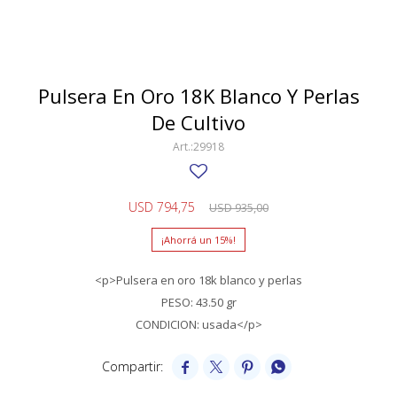
SWATCH
Llaveros
Pendientes y medallas
TISSOT
BULGARI
Marcadores de libros
Prendedores
CARTIER
Pulsera En Oro 18K Blanco Y Perlas
Caravanas perlas
Pulseras
De Cultivo
CHOPARD
29918
JAEGER-LECOULTRE
LONGINES
USD
794,75
USD
935,00
MOVADO
15
OMEGA
<p>Pulsera en oro 18k blanco y perlas
OTRAS MARCAS RELOJES
PESO: 43.50 gr
CONDICION: usada</p>
ROLEX
TAG HEUER



