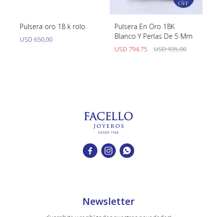
 &
Pulsera oro 18 k rolo.
Pulsera En Oro 18K
Pu
sa
Blanco Y Perlas De 5 Mm
Cu
USD
650,00
os
USD
794,75
USD
935,00
U



Newsletter