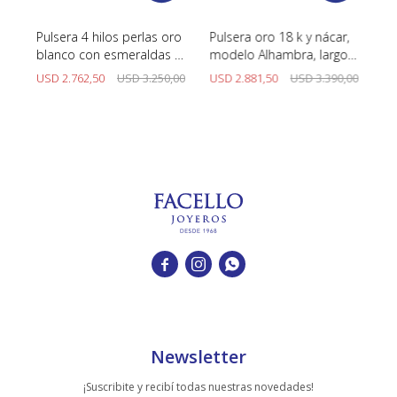
Pulsera 4 hilos perlas oro
Pulsera oro 18 k y nácar,
Pu
es
blanco con esmeraldas y
modelo Alhambra, largo
Y 
brillantes
20 cm.
00
USD
2.762,50
USD
3.250,00
USD
2.881,50
USD
3.390,00
U



Newsletter
¡Suscribite y recibí todas nuestras novedades!