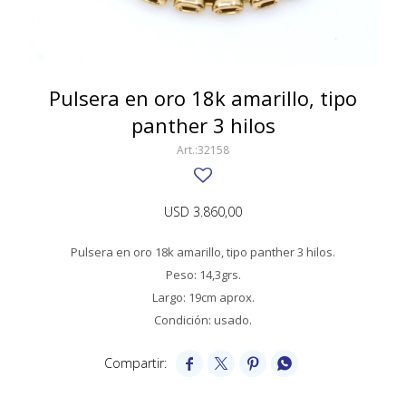
SWATCH
Llaveros
Pendientes y medallas
TISSOT
BULGARI
Marcadores de libros
Prendedores
CARTIER
Pulsera en oro 18k amarillo, tipo
Caravanas perlas
Pulseras
panther 3 hilos
CHOPARD
32158
JAEGER-LECOULTRE
LONGINES
USD
3.860,00
MOVADO
Pulsera en oro 18k amarillo, tipo panther 3 hilos.
OMEGA
Peso: 14,3grs.
Largo: 19cm aprox.
OTRAS MARCAS RELOJES
Condición: usado.
ROLEX




TAG HEUER